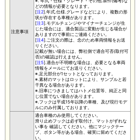
※. 年式・仕様・グレード・その他.条件(備考)な
どの情報が必要となります。
[
注2
].年式.仕様.グレードなどにより、複数の形
状が存在する車種があります。
[
注3
].モデルチェンジやマイナーチェンジが生
じた場合には、適合製品に変動が生じる場合が
注意事項
ありますので事前にご連絡ください。
[
注4
].ご注文の際は、念のため車両情報をお送
りください。
記載が無い場合には、弊社側で適合可否(取付可
否)の確認は行えません。
[
注5
].適合が不明瞭な場合は、必要となる車両
情報をメールにてお送りください。
※.足元部分が1セットとなっております。
※.素材のマットはロットにより、サンプルと若
干異なる場合があります。
※.旧車につきましてはハトメ位置等、純正と同
じ位置でない場合があります。
※.フックは平成15年以降の車種、及び現行モデ
ルにのみ付属しております。
適合車種のみ使用してください。
滑り止めフックは必ず取付け、マットがずれな
い事を 確認してください。他にマジックテー
プ、ボタン等がある場合、確実に留めてくださ
い。