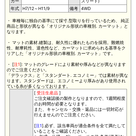
カー
スリート)
年式
H7/12～H11/9
備考
4WD
・ 車種毎に独自の基準にて採寸.型取りを行っているため、 純正
商品と形状が異なる「オリジナル形状の車種別. カーマット」と
なります。
・ マットの素材.縫製は、耐久性に優れたものを採用。難燃焼
性、耐摩耗性、退色性など、カーマットに求められる基準をク
リアした「オリジナル形状の車種別. カーマット」です。
・ [
注1
]: マットのグレードにより素材や厚みなどが異なります
のでご注意ください。
「デラックス」と「スタンダート. エコノミー」では素材が異な
ります。スタンダードは、エコノミーより厚みがあり使用され
ている糸が多くなっております。
[
受注生産品
]
ご注文確認後の製作となりますので、1週間程度
のお時間が必要となります。
また、キャンセル・交換・返品には一切対応が
行えませんのでご注意ください。
[
注1
].必ず、該当車両が適合条件を全て満たして
いることをご確認ください。