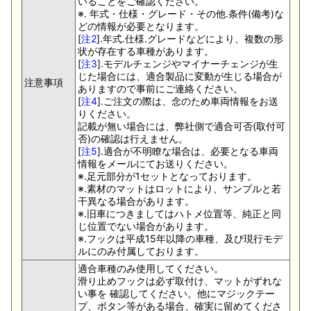
いることをご確認ください。
※. 年式・仕様・グレード・その他.条件(備考)な
どの情報が必要となります。
[
注2
].年式.仕様.グレードなどにより、複数の形
状が存在する車種があります。
[
注3
].モデルチェンジやマイナーチェンジが生
じた場合には、適合製品に変動が生じる場合が
注意事項
ありますので事前にご連絡ください。
[
注4
].ご注文の際は、念のため車両情報をお送
りください。
記載が無い場合には、弊社側で適合可否(取付可
否)の確認は行えません。
[
注5
].適合が不明瞭な場合は、必要となる車両
情報をメールにてお送りください。
※.足元部分が1セットとなっております。
※.素材のマットはロットにより、サンプルと若
干異なる場合があります。
※.旧車につきましてはハトメ位置等、純正と同
じ位置でない場合があります。
※.フックは平成15年以降の車種、及び現行モデ
ルにのみ付属しております。
適合車種のみ使用してください。
滑り止めフックは必ず取付け、マットがずれな
い事を 確認してください。他にマジックテー
プ、ボタン等がある場合、確実に留めてくださ