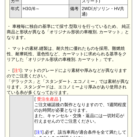
カー
スリート)
年式
H30/6～
備考
2WD(ガソリン・HV共
通)
・ 車種毎に独自の基準にて採寸.型取りを行っているため、 純正
商品と形状が異なる「オリジナル形状の車種別. カーマット」と
なります。
・ マットの素材.縫製は、耐久性に優れたものを採用。難燃焼
性、耐摩耗性、退色性など、カーマットに求められる基準をク
リアした「オリジナル形状の車種別. カーマット」です。
・ [
注1
]: マットのグレードにより素材や厚みなどが異なります
のでご注意ください。
「デラックス」と「スタンダート. エコノミー」では素材が異な
ります。スタンダードは、エコノミーより厚みがあり使用され
ている糸が多くなっております。
[
受注生産品
]
ご注文確認後の製作となりますので、1週間程度
のお時間が必要となります。
また、キャンセル・交換・返品には一切対応が
行えませんのでご注意ください。
[
注1
].必ず、該当車両が適合条件を全て満たして