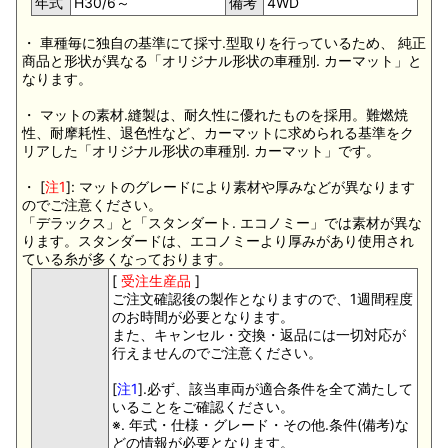
年式
H30/6～
備考
4WD
・ 車種毎に独自の基準にて採寸.型取りを行っているため、 純正
商品と形状が異なる「オリジナル形状の車種別. カーマット」と
なります。
・ マットの素材.縫製は、耐久性に優れたものを採用。難燃焼
性、耐摩耗性、退色性など、カーマットに求められる基準をク
リアした「オリジナル形状の車種別. カーマット」です。
・ [
注1
]: マットのグレードにより素材や厚みなどが異なります
のでご注意ください。
「デラックス」と「スタンダート. エコノミー」では素材が異な
ります。スタンダードは、エコノミーより厚みがあり使用され
ている糸が多くなっております。
[
受注生産品
]
ご注文確認後の製作となりますので、1週間程度
のお時間が必要となります。
また、キャンセル・交換・返品には一切対応が
行えませんのでご注意ください。
[
注1
].必ず、該当車両が適合条件を全て満たして
いることをご確認ください。
※. 年式・仕様・グレード・その他.条件(備考)な
どの情報が必要となります。