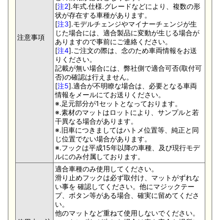
[
注2
].年式.仕様.グレードなどにより、複数の形
状が存在する車種があります。
[
注3
].モデルチェンジやマイナーチェンジが生
じた場合には、適合製品に変動が生じる場合が
注意事項
ありますので事前にご連絡ください。
[
注4
].ご注文の際は、念のため車両情報をお送
りください。
記載が無い場合には、弊社側で適合可否(取付可
否)の確認は行えません。
[
注5
].適合が不明瞭な場合は、必要となる車両
情報をメールにてお送りください。
※.足元部分が1セットとなっております。
※.素材のマットはロットにより、サンプルと若
干異なる場合があります。
※.旧車につきましてはハトメ位置等、純正と同
じ位置でない場合があります。
※.フックは平成15年以降の車種、及び現行モデ
ルにのみ付属しております。
適合車種のみ使用してください。
滑り止めフックは必ず取付け、マットがずれな
い事を 確認してください。他にマジックテー
プ、ボタン等がある場合、確実に留めてくださ
い。
他のマットなど重ねて使用しないでください。