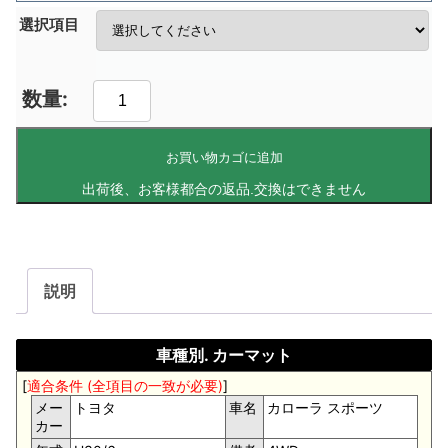
選択項目
お買い物カゴに追加
説明
車種別. カーマット
[
適合条件 (全項目の一致が必要)
]
メー
トヨタ
車名
カローラ スポーツ
カー