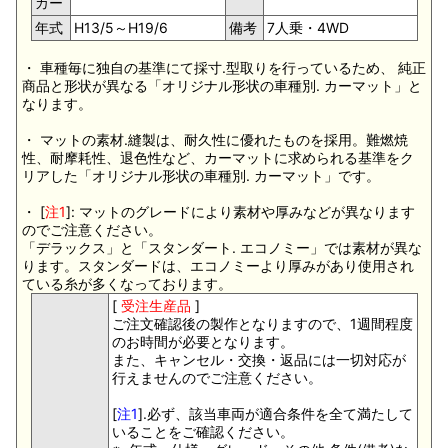
カー
年式
H13/5～H19/6
備考
7人乗・4WD
・ 車種毎に独自の基準にて採寸.型取りを行っているため、 純正
商品と形状が異なる「オリジナル形状の車種別. カーマット」と
なります。
・ マットの素材.縫製は、耐久性に優れたものを採用。難燃焼
性、耐摩耗性、退色性など、カーマットに求められる基準をク
リアした「オリジナル形状の車種別. カーマット」です。
・ [
注1
]: マットのグレードにより素材や厚みなどが異なります
のでご注意ください。
「デラックス」と「スタンダート. エコノミー」では素材が異な
ります。スタンダードは、エコノミーより厚みがあり使用され
ている糸が多くなっております。
[
受注生産品
]
ご注文確認後の製作となりますので、1週間程度
のお時間が必要となります。
また、キャンセル・交換・返品には一切対応が
行えませんのでご注意ください。
[
注1
].必ず、該当車両が適合条件を全て満たして
いることをご確認ください。