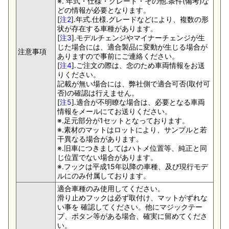
※. 年式・仕様・グレード・その他.条件(備考)な
どの情報が必要となります。
[
注2
].年式.仕様.グレードなどにより、複数の形
状が存在する車種があります。
[
注3
].モデルチェンジやマイナーチェンジが生
じた場合には、適合製品に変動が生じる場合が
注意事項
ありますので事前にご連絡ください。
[
注4
].ご注文の際は、念のため車両情報をお送
りください。
記載が無い場合には、弊社側で適合可否(取付可
否)の確認は行えません。
[
注5
].適合が不明瞭な場合は、必要となる車両
情報をメールにてお送りください。
※.足元部分が1セットとなっております。
※.素材のマットはロットにより、サンプルと若
干異なる場合があります。
※.旧車につきましてはハトメ位置等、純正と同
じ位置でない場合があります。
※.フックは平成15年以降の車種、及び現行モデ
ルにのみ付属しております。
適合車種のみ使用してください。
滑り止めフックは必ず取付け、マットがずれな
い事を 確認してください。他にマジックテー
プ、ボタン等がある場合、確実に留めてくださ
い。