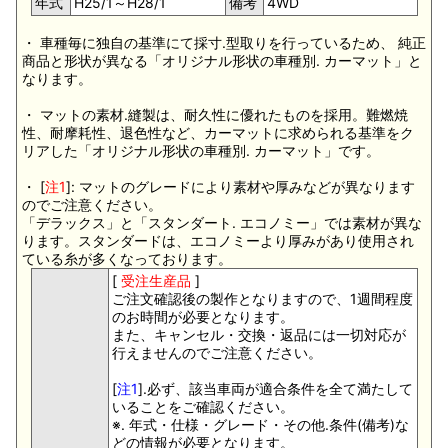
年式
H25/1～H28/1
備考
4WD
・ 車種毎に独自の基準にて採寸.型取りを行っているため、 純正
商品と形状が異なる「オリジナル形状の車種別. カーマット」と
なります。
・ マットの素材.縫製は、耐久性に優れたものを採用。難燃焼
性、耐摩耗性、退色性など、カーマットに求められる基準をク
リアした「オリジナル形状の車種別. カーマット」です。
・ [
注1
]: マットのグレードにより素材や厚みなどが異なります
のでご注意ください。
「デラックス」と「スタンダート. エコノミー」では素材が異な
ります。スタンダードは、エコノミーより厚みがあり使用され
ている糸が多くなっております。
[
受注生産品
]
ご注文確認後の製作となりますので、1週間程度
のお時間が必要となります。
また、キャンセル・交換・返品には一切対応が
行えませんのでご注意ください。
[
注1
].必ず、該当車両が適合条件を全て満たして
いることをご確認ください。
※. 年式・仕様・グレード・その他.条件(備考)な
どの情報が必要となります。