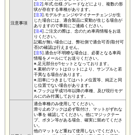
[
注2
].年式.仕様.グレードなどにより、複数の形
状が存在する車種があります。
[
注3
].モデルチェンジやマイナーチェンジが生
じた場合には、適合製品に変動が生じる場合が
注意事項
ありますので事前にご連絡ください。
[
注4
].ご注文の際は、念のため車両情報をお送
りください。
記載が無い場合には、弊社側で適合可否(取付可
否)の確認は行えません。
[
注5
].適合が不明瞭な場合は、必要となる車両
情報をメールにてお送りください。
※.足元部分が1セットとなっております。
※.素材のマットはロットにより、サンプルと若
干異なる場合があります。
※.旧車につきましてはハトメ位置等、純正と同
じ位置でない場合があります。
※.フックは平成15年以降の車種、及び現行モデ
ルにのみ付属しております。
適合車種のみ使用してください。
滑り止めフックは必ず取付け、マットがずれな
い事を 確認してください。他にマジックテー
プ、ボタン等がある場合、確実に留めてくださ
い。
他のマットなど重ねて使用しないでください。