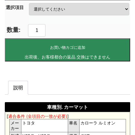
選択項目
お買い物カゴに追加
説明
車種別. カーマット
[
適合条件 (全項目の一致が必要)
]
メー
トヨタ
車名
カローラ ルミオン
カー