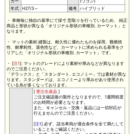
カー
(ワゴン)
年式
H27/3～
備考
ハイブリッド
・ 車種毎に独自の基準にて採寸.型取りを行っているため、 純正
商品と形状が異なる「オリジナル形状の車種別. カーマット」と
なります。
・ マットの素材.縫製は、耐久性に優れたものを採用。難燃焼
性、耐摩耗性、退色性など、カーマットに求められる基準をク
リアした「オリジナル形状の車種別. カーマット」です。
・ [
注1
]: マットのグレードにより素材や厚みなどが異なります
のでご注意ください。
「デラックス」と「スタンダート. エコノミー」では素材が異な
ります。スタンダードは、エコノミーより厚みがあり使用され
ている糸が多くなっております。
[
受注生産品
]
ご注文確認後の製作となりますので、1週間程度
のお時間が必要となります。
また、キャンセル・交換・返品には一切対応が
行えませんのでご注意ください。
[
注1
].必ず、該当車両が適合条件を全て満たして
いることをご確認ください。