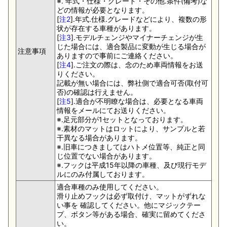
※. 年式・仕様・グレード・その他.条件(備考)な
どの情報が必要となります。
[
注2
].年式.仕様.グレードなどにより、複数の形
状が存在する車種があります。
[
注3
].モデルチェンジやマイナーチェンジが生
じた場合には、適合製品に変動が生じる場合が
注意事項
ありますので事前にご連絡ください。
[
注4
].ご注文の際は、念のため車両情報をお送
りください。
記載が無い場合には、弊社側で適合可否(取付可
否)の確認は行えません。
[
注5
].適合が不明瞭な場合は、必要となる車両
情報をメールにてお送りください。
※.足元部分が1セットとなっております。
※.素材のマットはロットにより、サンプルと若
干異なる場合があります。
※.旧車につきましてはハトメ位置等、純正と同
じ位置でない場合があります。
※.フックは平成15年以降の車種、及び現行モデ
ルにのみ付属しております。
適合車種のみ使用してください。
滑り止めフックは必ず取付け、マットがずれな
い事を 確認してください。他にマジックテー
プ、ボタン等がある場合、確実に留めてくださ
い。