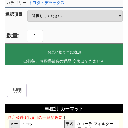
カテゴリー:
トヨタ・デラックス
選択項目
お買い物カゴに追加
説明
車種別. カーマット
[
適合条件 (全項目の一致が必要)
]
メー
トヨタ
車名
カローラ フィルダー