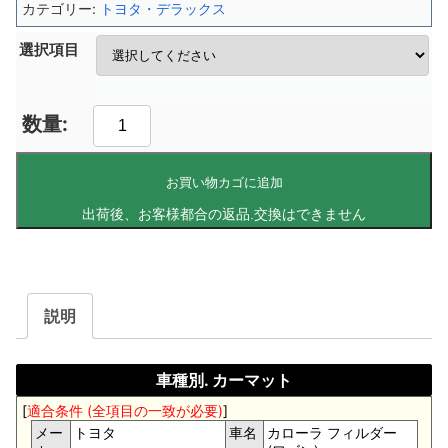
カテゴリー:
トヨタ・デラックス
選択項目
お買い物カゴに追加
説明
車種別. カーマット
[
適合条件 (全項目の一致が必要)
]
メー
トヨタ
車名
カローラ フィルダー