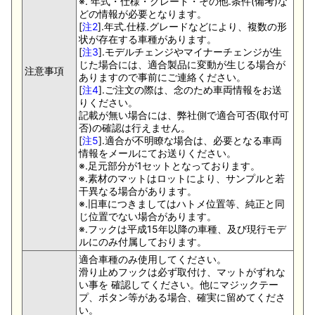
※. 年式・仕様・グレード・その他.条件(備考)な
どの情報が必要となります。
[
注2
].年式.仕様.グレードなどにより、複数の形
状が存在する車種があります。
[
注3
].モデルチェンジやマイナーチェンジが生
じた場合には、適合製品に変動が生じる場合が
注意事項
ありますので事前にご連絡ください。
[
注4
].ご注文の際は、念のため車両情報をお送
りください。
記載が無い場合には、弊社側で適合可否(取付可
否)の確認は行えません。
[
注5
].適合が不明瞭な場合は、必要となる車両
情報をメールにてお送りください。
※.足元部分が1セットとなっております。
※.素材のマットはロットにより、サンプルと若
干異なる場合があります。
※.旧車につきましてはハトメ位置等、純正と同
じ位置でない場合があります。
※.フックは平成15年以降の車種、及び現行モデ
ルにのみ付属しております。
適合車種のみ使用してください。
滑り止めフックは必ず取付け、マットがずれな
い事を 確認してください。他にマジックテー
プ、ボタン等がある場合、確実に留めてくださ
い。