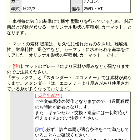
カー
(ワゴン)
年式
H27/3～
備考
2WD・AT
・ 車種毎に独自の基準にて採寸.型取りを行っているため、 純正
商品と形状が異なる「オリジナル形状の車種別. カーマット」と
なります。
・ マットの素材.縫製は、耐久性に優れたものを採用。難燃焼
性、耐摩耗性、退色性など、カーマットに求められる基準をク
リアした「オリジナル形状の車種別. カーマット」です。
・ [
注1
]: マットのグレードにより素材や厚みなどが異なります
のでご注意ください。
「デラックス」と「スタンダート. エコノミー」では素材が異な
ります。スタンダードは、エコノミーより厚みがあり使用され
ている糸が多くなっております。
[
受注生産品
]
ご注文確認後の製作となりますので、1週間程度
のお時間が必要となります。
また、キャンセル・交換・返品には一切対応が
行えませんのでご注意ください。
[
注1
].必ず、該当車両が適合条件を全て満たして
いることをご確認ください。