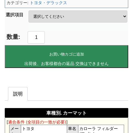
カテゴリー:
トヨタ・デラックス
選択項目
お買い物カゴに追加
説明
車種別. カーマット
[
適合条件 (全項目の一致が必要)
]
メー
トヨタ
車名
カローラ フィルダー