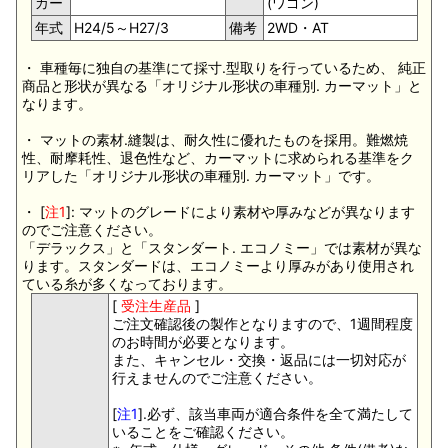
カー
(ワゴン)
年式
H24/5～H27/3
備考
2WD・AT
・ 車種毎に独自の基準にて採寸.型取りを行っているため、 純正
商品と形状が異なる「オリジナル形状の車種別. カーマット」と
なります。
・ マットの素材.縫製は、耐久性に優れたものを採用。難燃焼
性、耐摩耗性、退色性など、カーマットに求められる基準をク
リアした「オリジナル形状の車種別. カーマット」です。
・ [
注1
]: マットのグレードにより素材や厚みなどが異なります
のでご注意ください。
「デラックス」と「スタンダート. エコノミー」では素材が異な
ります。スタンダードは、エコノミーより厚みがあり使用され
ている糸が多くなっております。
[
受注生産品
]
ご注文確認後の製作となりますので、1週間程度
のお時間が必要となります。
また、キャンセル・交換・返品には一切対応が
行えませんのでご注意ください。
[
注1
].必ず、該当車両が適合条件を全て満たして
いることをご確認ください。