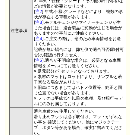
※. 年式・仕様・グレード・その他.条件(備考)な
どの情報が必要となります。
[
注2
].年式.仕様.グレードなどにより、複数の形
状が存在する車種があります。
[
注3
].モデルチェンジやマイナーチェンジが生
じた場合には、適合製品に変動が生じる場合が
注意事項
ありますので事前にご連絡ください。
[
注4
].ご注文の際は、念のため車両情報をお送
りください。
記載が無い場合には、弊社側で適合可否(取付可
否)の確認は行えません。
[
注5
].適合が不明瞭な場合は、必要となる車両
情報をメールにてお送りください。
※.足元部分が1セットとなっております。
※.素材のマットはロットにより、サンプルと若
干異なる場合があります。
※.旧車につきましてはハトメ位置等、純正と同
じ位置でない場合があります。
※.フックは平成15年以降の車種、及び現行モデ
ルにのみ付属しております。
適合車種のみ使用してください。
滑り止めフックは必ず取付け、マットがずれな
い事を 確認してください。他にマジックテー
プ、ボタン等がある場合、確実に留めてくださ
い。