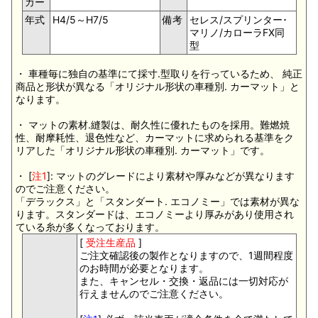
カー
年式
H4/5～H7/5
備考
セレス/スプリンター･
マリノ/カローラFX同
型
・ 車種毎に独自の基準にて採寸.型取りを行っているため、 純正
商品と形状が異なる「オリジナル形状の車種別. カーマット」と
なります。
・ マットの素材.縫製は、耐久性に優れたものを採用。難燃焼
性、耐摩耗性、退色性など、カーマットに求められる基準をク
リアした「オリジナル形状の車種別. カーマット」です。
・ [
注1
]: マットのグレードにより素材や厚みなどが異なります
のでご注意ください。
「デラックス」と「スタンダート. エコノミー」では素材が異な
ります。スタンダードは、エコノミーより厚みがあり使用され
ている糸が多くなっております。
[
受注生産品
]
ご注文確認後の製作となりますので、1週間程度
のお時間が必要となります。
また、キャンセル・交換・返品には一切対応が
行えませんのでご注意ください。