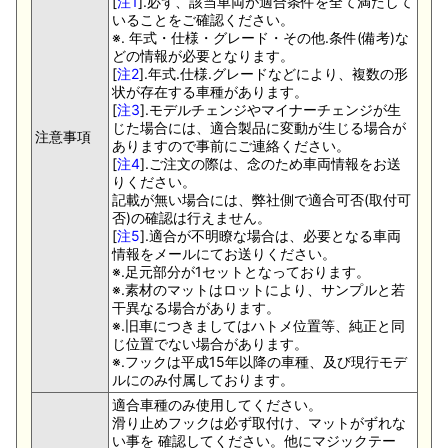
[
注1
].必ず、該当車両が適合条件を全て満たして
いることをご確認ください。
※. 年式・仕様・グレード・その他.条件(備考)な
どの情報が必要となります。
[
注2
].年式.仕様.グレードなどにより、複数の形
状が存在する車種があります。
[
注3
].モデルチェンジやマイナーチェンジが生
じた場合には、適合製品に変動が生じる場合が
注意事項
ありますので事前にご連絡ください。
[
注4
].ご注文の際は、念のため車両情報をお送
りください。
記載が無い場合には、弊社側で適合可否(取付可
否)の確認は行えません。
[
注5
].適合が不明瞭な場合は、必要となる車両
情報をメールにてお送りください。
※.足元部分が1セットとなっております。
※.素材のマットはロットにより、サンプルと若
干異なる場合があります。
※.旧車につきましてはハトメ位置等、純正と同
じ位置でない場合があります。
※.フックは平成15年以降の車種、及び現行モデ
ルにのみ付属しております。
適合車種のみ使用してください。
滑り止めフックは必ず取付け、マットがずれな
い事を 確認してください。他にマジックテー