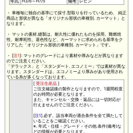
年式
H3/6～H7/5
備考
レビン
・ 車種毎に独自の基準にて採寸.型取りを行っているため、 純正
商品と形状が異なる「オリジナル形状の車種別. カーマット」と
なります。
・ マットの素材.縫製は、耐久性に優れたものを採用。難燃焼
性、耐摩耗性、退色性など、カーマットに求められる基準をク
リアした「オリジナル形状の車種別. カーマット」です。
・ [
注1
]: マットのグレードにより素材や厚みなどが異なります
のでご注意ください。
「デラックス」と「スタンダート. エコノミー」では素材が異な
ります。スタンダードは、エコノミーより厚みがあり使用され
ている糸が多くなっております。
[
受注生産品
]
ご注文確認後の製作となりますので、1週間程度
のお時間が必要となります。
また、キャンセル・交換・返品には一切対応が
行えませんのでご注意ください。
[
注1
].必ず、該当車両が適合条件を全て満たして
いることをご確認ください。
※. 年式・仕様・グレード・その他.条件(備考)な
どの情報が必要となります。