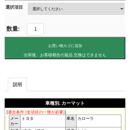
選択項目
お買い物カゴに追加
説明
車種別. カーマット
[
適合条件 (全項目の一致が必要)
]
メー
トヨタ
車名
カローラ
カー