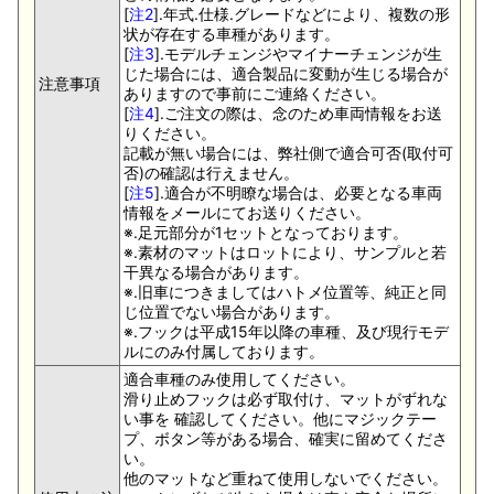
[
注2
].年式.仕様.グレードなどにより、複数の形
状が存在する車種があります。
[
注3
].モデルチェンジやマイナーチェンジが生
じた場合には、適合製品に変動が生じる場合が
注意事項
ありますので事前にご連絡ください。
[
注4
].ご注文の際は、念のため車両情報をお送
りください。
記載が無い場合には、弊社側で適合可否(取付可
否)の確認は行えません。
[
注5
].適合が不明瞭な場合は、必要となる車両
情報をメールにてお送りください。
※.足元部分が1セットとなっております。
※.素材のマットはロットにより、サンプルと若
干異なる場合があります。
※.旧車につきましてはハトメ位置等、純正と同
じ位置でない場合があります。
※.フックは平成15年以降の車種、及び現行モデ
ルにのみ付属しております。
適合車種のみ使用してください。
滑り止めフックは必ず取付け、マットがずれな
い事を 確認してください。他にマジックテー
プ、ボタン等がある場合、確実に留めてくださ
い。
他のマットなど重ねて使用しないでください。