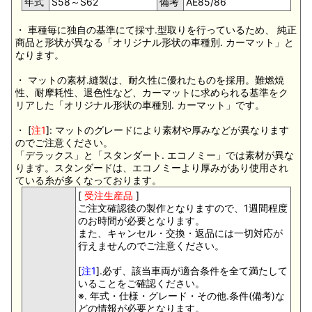
年式
S58～S62
備考
AE85/86
・ 車種毎に独自の基準にて採寸.型取りを行っているため、 純正
商品と形状が異なる「オリジナル形状の車種別. カーマット」と
なります。
・ マットの素材.縫製は、耐久性に優れたものを採用。難燃焼
性、耐摩耗性、退色性など、カーマットに求められる基準をク
リアした「オリジナル形状の車種別. カーマット」です。
・ [
注1
]: マットのグレードにより素材や厚みなどが異なります
のでご注意ください。
「デラックス」と「スタンダート. エコノミー」では素材が異な
ります。スタンダードは、エコノミーより厚みがあり使用され
ている糸が多くなっております。
[
受注生産品
]
ご注文確認後の製作となりますので、1週間程度
のお時間が必要となります。
また、キャンセル・交換・返品には一切対応が
行えませんのでご注意ください。
[
注1
].必ず、該当車両が適合条件を全て満たして
いることをご確認ください。
※. 年式・仕様・グレード・その他.条件(備考)な
どの情報が必要となります。