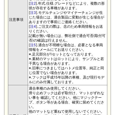
[
注2
].年式.仕様.グレードなどにより、複数の形
状が存在する車種があります。
[
注3
].モデルチェンジやマイナーチェンジが生
じた場合には、適合製品に変動が生じる場合が
注意事項
ありますので事前にご連絡ください。
[
注4
].ご注文の際は、念のため車両情報をお送
りください。
記載が無い場合には、弊社側で適合可否(取付可
否)の確認は行えません。
[
注5
].適合が不明瞭な場合は、必要となる車両
情報をメールにてお送りください。
※.足元部分が1セットとなっております。
※.素材のマットはロットにより、サンプルと若
干異なる場合があります。
※.旧車につきましてはハトメ位置等、純正と同
じ位置でない場合があります。
※.フックは平成15年以降の車種、及び現行モデ
ルにのみ付属しております。
適合車種のみ使用してください。
滑り止めフックは必ず取付け、マットがずれな
い事を 確認してください。他にマジックテー
プ、ボタン等がある場合、確実に留めてくださ
い。
他のマットなど重ねて使用しないでください。