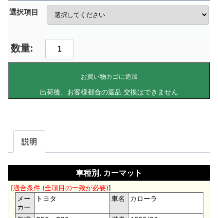
選択項目
お買い物カゴに追加
説明
車種別. カーマット
[
適合条件 (全項目の一致が必要)
]
メー
トヨタ
車名
カローラ
カー