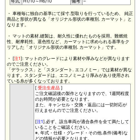
年式
H1/10～H6/10
備考
–
・ 車種毎に独自の基準にて採寸.型取りを行っているため、 純正
商品と形状が異なる「オリジナル形状の車種別. カーマット」と
なります。
・ マットの素材.縫製は、耐久性に優れたものを採用。難燃焼
性、耐摩耗性、退色性など、カーマットに求められる基準をク
リアした「オリジナル形状の車種別. カーマット」です。
・ [
注1
]: マットのグレードにより素材や厚みなどが異なります
のでご注意ください。
「デラックス」と「スタンダート. エコノミー」では素材が異な
ります。スタンダードは、エコノミーより厚みがあり使用され
ている糸が多くなっております。
[
受注生産品
]
ご注文確認後の製作となりますので、1週間程度
のお時間が必要となります。
また、キャンセル・交換・返品には一切対応が
行えませんのでご注意ください。
[
注1
].必ず、該当車両が適合条件を全て満たして
いることをご確認ください。
※. 年式・仕様・グレード・その他.条件(備考)な
どの情報が必要となります。