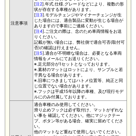
[
注2
].年式.仕様.グレードなどにより、複数の形
状が存在する車種があります。
[
注3
].モデルチェンジやマイナーチェンジが生
じた場合には、適合製品に変動が生じる場合が
注意事項
ありますので事前にご連絡ください。
[
注4
].ご注文の際は、念のため車両情報をお送
りください。
記載が無い場合には、弊社側で適合可否(取付可
否)の確認は行えません。
[
注5
].適合が不明瞭な場合は、必要となる車両
情報をメールにてお送りください。
※.足元部分が1セットとなっております。
※.素材のマットはロットにより、サンプルと若
干異なる場合があります。
※.旧車につきましてはハトメ位置等、純正と同
じ位置でない場合があります。
※.フックは平成15年以降の車種、及び現行モデ
ルにのみ付属しております。
適合車種のみ使用してください。
滑り止めフックは必ず取付け、マットがずれな
い事を 確認してください。他にマジックテー
プ、ボタン等がある場合、確実に留めてくださ
い。
他のマットなど重ねて使用しないでください。