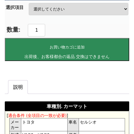
選択項目
お買い物カゴに追加
説明
車種別. カーマット
[
適合条件 (全項目の一致が必要)
]
メー
トヨタ
車名
セルシオ
カー