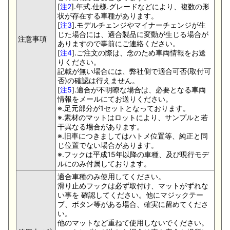
[
注2
].年式.仕様.グレードなどにより、複数の形
状が存在する車種があります。
[
注3
].モデルチェンジやマイナーチェンジが生
じた場合には、適合製品に変動が生じる場合が
注意事項
ありますので事前にご連絡ください。
[
注4
].ご注文の際は、念のため車両情報をお送
りください。
記載が無い場合には、弊社側で適合可否(取付可
否)の確認は行えません。
[
注5
].適合が不明瞭な場合は、必要となる車両
情報をメールにてお送りください。
※.足元部分が1セットとなっております。
※.素材のマットはロットにより、サンプルと若
干異なる場合があります。
※.旧車につきましてはハトメ位置等、純正と同
じ位置でない場合があります。
※.フックは平成15年以降の車種、及び現行モデ
ルにのみ付属しております。
適合車種のみ使用してください。
滑り止めフックは必ず取付け、マットがずれな
い事を 確認してください。他にマジックテー
プ、ボタン等がある場合、確実に留めてくださ
い。
他のマットなど重ねて使用しないでください。