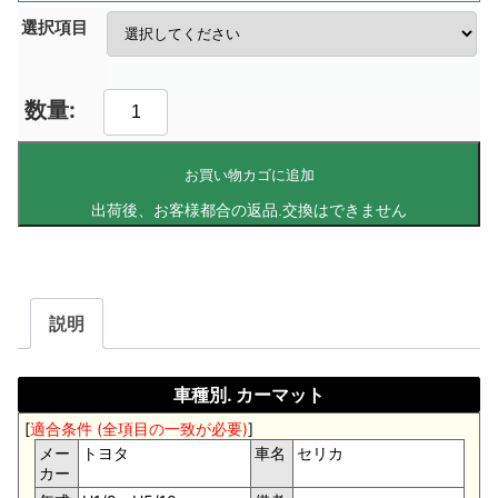
選択項目
お買い物カゴに追加
説明
車種別. カーマット
[
適合条件 (全項目の一致が必要)
]
メー
トヨタ
車名
セリカ
カー