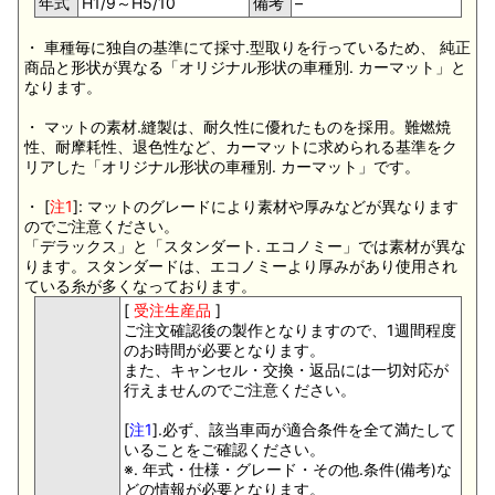
年式
H1/9～H5/10
備考
–
・ 車種毎に独自の基準にて採寸.型取りを行っているため、 純正
商品と形状が異なる「オリジナル形状の車種別. カーマット」と
なります。
・ マットの素材.縫製は、耐久性に優れたものを採用。難燃焼
性、耐摩耗性、退色性など、カーマットに求められる基準をク
リアした「オリジナル形状の車種別. カーマット」です。
・ [
注1
]: マットのグレードにより素材や厚みなどが異なります
のでご注意ください。
「デラックス」と「スタンダート. エコノミー」では素材が異な
ります。スタンダードは、エコノミーより厚みがあり使用され
ている糸が多くなっております。
[
受注生産品
]
ご注文確認後の製作となりますので、1週間程度
のお時間が必要となります。
また、キャンセル・交換・返品には一切対応が
行えませんのでご注意ください。
[
注1
].必ず、該当車両が適合条件を全て満たして
いることをご確認ください。
※. 年式・仕様・グレード・その他.条件(備考)な
どの情報が必要となります。