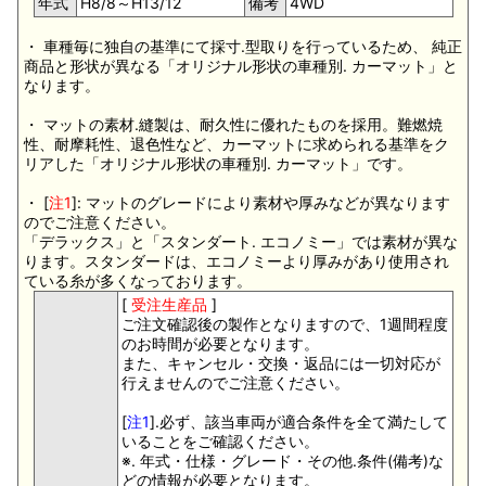
年式
H8/8～H13/12
備考
4WD
・ 車種毎に独自の基準にて採寸.型取りを行っているため、 純正
商品と形状が異なる「オリジナル形状の車種別. カーマット」と
なります。
・ マットの素材.縫製は、耐久性に優れたものを採用。難燃焼
性、耐摩耗性、退色性など、カーマットに求められる基準をク
リアした「オリジナル形状の車種別. カーマット」です。
・ [
注1
]: マットのグレードにより素材や厚みなどが異なります
のでご注意ください。
「デラックス」と「スタンダート. エコノミー」では素材が異な
ります。スタンダードは、エコノミーより厚みがあり使用され
ている糸が多くなっております。
[
受注生産品
]
ご注文確認後の製作となりますので、1週間程度
のお時間が必要となります。
また、キャンセル・交換・返品には一切対応が
行えませんのでご注意ください。
[
注1
].必ず、該当車両が適合条件を全て満たして
いることをご確認ください。
※. 年式・仕様・グレード・その他.条件(備考)な
どの情報が必要となります。