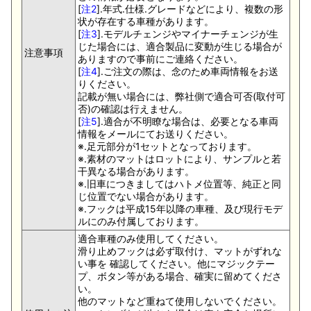
[
注2
].年式.仕様.グレードなどにより、複数の形
状が存在する車種があります。
[
注3
].モデルチェンジやマイナーチェンジが生
じた場合には、適合製品に変動が生じる場合が
注意事項
ありますので事前にご連絡ください。
[
注4
].ご注文の際は、念のため車両情報をお送
りください。
記載が無い場合には、弊社側で適合可否(取付可
否)の確認は行えません。
[
注5
].適合が不明瞭な場合は、必要となる車両
情報をメールにてお送りください。
※.足元部分が1セットとなっております。
※.素材のマットはロットにより、サンプルと若
干異なる場合があります。
※.旧車につきましてはハトメ位置等、純正と同
じ位置でない場合があります。
※.フックは平成15年以降の車種、及び現行モデ
ルにのみ付属しております。
適合車種のみ使用してください。
滑り止めフックは必ず取付け、マットがずれな
い事を 確認してください。他にマジックテー
プ、ボタン等がある場合、確実に留めてくださ
い。
他のマットなど重ねて使用しないでください。