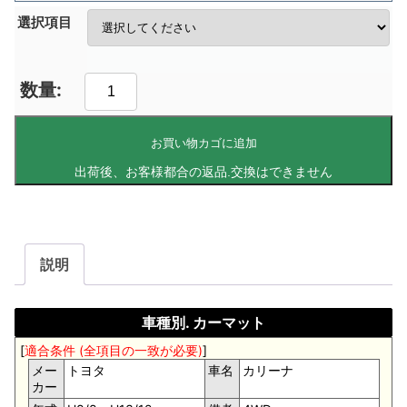
選択項目
お買い物カゴに追加
説明
車種別. カーマット
[
適合条件 (全項目の一致が必要)
]
メー
トヨタ
車名
カリーナ
カー