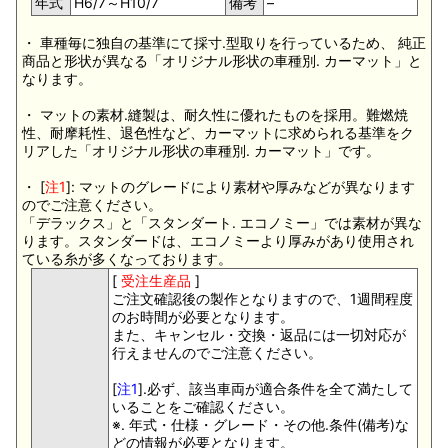
年式
H6/7～H10/7
備考
–
・ 車種毎に独自の基準にて採寸.型取りを行っているため、 純正
商品と形状が異なる「オリジナル形状の車種別. カーマット」と
なります。
・ マットの素材.縫製は、耐久性に優れたものを採用。難燃焼
性、耐摩耗性、退色性など、カーマットに求められる基準をク
リアした「オリジナル形状の車種別. カーマット」です。
・ [
注1
]: マットのグレードにより素材や厚みなどが異なります
のでご注意ください。
「デラックス」と「スタンダート. エコノミー」では素材が異な
ります。スタンダードは、エコノミーより厚みがあり使用され
ている糸が多くなっております。
[
受注生産品
]
ご注文確認後の製作となりますので、1週間程度
のお時間が必要となります。
また、キャンセル・交換・返品には一切対応が
行えませんのでご注意ください。
[
注1
].必ず、該当車両が適合条件を全て満たして
いることをご確認ください。
※. 年式・仕様・グレード・その他.条件(備考)な
どの情報が必要となります。