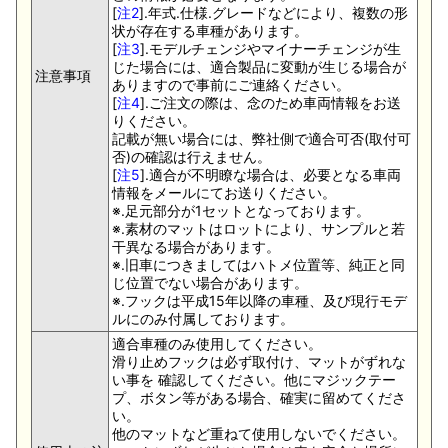
[
注2
].年式.仕様.グレードなどにより、複数の形
状が存在する車種があります。
[
注3
].モデルチェンジやマイナーチェンジが生
じた場合には、適合製品に変動が生じる場合が
注意事項
ありますので事前にご連絡ください。
[
注4
].ご注文の際は、念のため車両情報をお送
りください。
記載が無い場合には、弊社側で適合可否(取付可
否)の確認は行えません。
[
注5
].適合が不明瞭な場合は、必要となる車両
情報をメールにてお送りください。
※.足元部分が1セットとなっております。
※.素材のマットはロットにより、サンプルと若
干異なる場合があります。
※.旧車につきましてはハトメ位置等、純正と同
じ位置でない場合があります。
※.フックは平成15年以降の車種、及び現行モデ
ルにのみ付属しております。
適合車種のみ使用してください。
滑り止めフックは必ず取付け、マットがずれな
い事を 確認してください。他にマジックテー
プ、ボタン等がある場合、確実に留めてくださ
い。
他のマットなど重ねて使用しないでください。