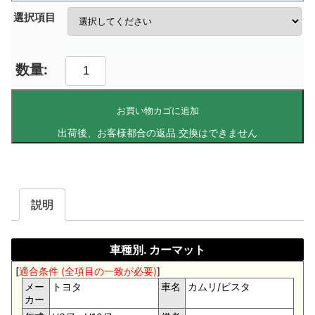
選択項目
お買い物カゴに追加
説明
車種別. カーマット
[
適合条件 (全項目の一致が必要)
]
メー
トヨタ
車名
カムリ/ビスタ
カー