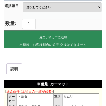
選択項目
お買い物カゴに追加
説明
車種別. カーマット
[
適合条件 (全項目の一致が必要)
]
メー
トヨタ
車名
カムリ
カー