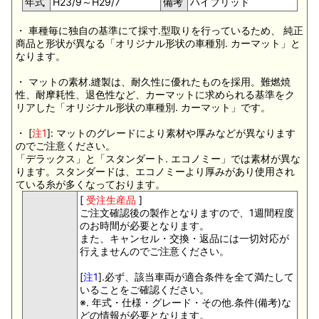
年式
H23/9～H29/7
備考
ハイブリッド
・ 車種毎に独自の基準にて採寸.型取りを行っているため、 純正
商品と形状が異なる「オリジナル形状の車種別. カーマット」と
なります。
・ マットの素材.縫製は、耐久性に優れたものを採用。難燃焼
性、耐摩耗性、退色性など、カーマットに求められる基準をク
リアした「オリジナル形状の車種別. カーマット」です。
・ [
注1
]: マットのグレードにより素材や厚みなどが異なります
のでご注意ください。
「デラックス」と「スタンダート. エコノミー」では素材が異な
ります。スタンダードは、エコノミーより厚みがあり使用され
ている糸が多くなっております。
[
受注生産品
]
ご注文確認後の製作となりますので、1週間程度
のお時間が必要となります。
また、キャンセル・交換・返品には一切対応が
行えませんのでご注意ください。
[
注1
].必ず、該当車両が適合条件を全て満たして
いることをご確認ください。
※. 年式・仕様・グレード・その他.条件(備考)な
どの情報が必要となります。