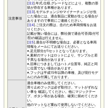
[
注2
].年式.仕様.グレードなどにより、複数の形
状が存在する車種があります。
[
注3
].モデルチェンジやマイナーチェンジが生
じた場合には、適合製品に変動が生じる場合が
注意事項
ありますので事前にご連絡ください。
[
注4
].ご注文の際は、念のため車両情報をお送
りください。
記載が無い場合には、弊社側で適合可否(取付可
否)の確認は行えません。
[
注5
].適合が不明瞭な場合は、必要となる車両
情報をメールにてお送りください。
※.足元部分が1セットとなっております。
※.素材のマットはロットにより、サンプルと若
干異なる場合があります。
※.旧車につきましてはハトメ位置等、純正と同
じ位置でない場合があります。
※.フックは平成15年以降の車種、及び現行モデ
ルにのみ付属しております。
適合車種のみ使用してください。
滑り止めフックは必ず取付け、マットがずれな
い事を 確認してください。他にマジックテー
プ、ボタン等がある場合、確実に留めてくださ
い。
他のマットなど重ねて使用しないでください。