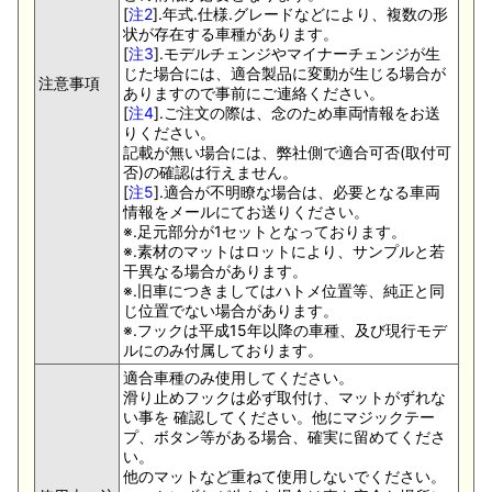
[
注2
].年式.仕様.グレードなどにより、複数の形
状が存在する車種があります。
[
注3
].モデルチェンジやマイナーチェンジが生
じた場合には、適合製品に変動が生じる場合が
注意事項
ありますので事前にご連絡ください。
[
注4
].ご注文の際は、念のため車両情報をお送
りください。
記載が無い場合には、弊社側で適合可否(取付可
否)の確認は行えません。
[
注5
].適合が不明瞭な場合は、必要となる車両
情報をメールにてお送りください。
※.足元部分が1セットとなっております。
※.素材のマットはロットにより、サンプルと若
干異なる場合があります。
※.旧車につきましてはハトメ位置等、純正と同
じ位置でない場合があります。
※.フックは平成15年以降の車種、及び現行モデ
ルにのみ付属しております。
適合車種のみ使用してください。
滑り止めフックは必ず取付け、マットがずれな
い事を 確認してください。他にマジックテー
プ、ボタン等がある場合、確実に留めてくださ
い。
他のマットなど重ねて使用しないでください。