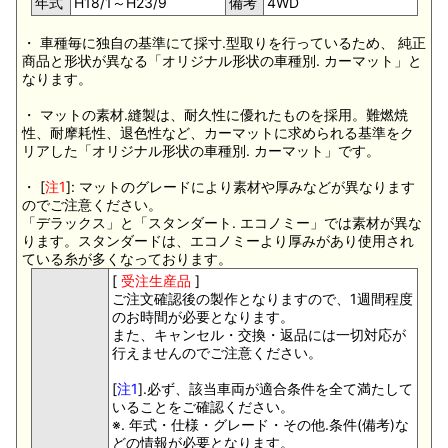
年式
H18/1～H23/9
備考
4WD
・ 車種毎に独自の基準にて採寸.型取りを行っているため、 純正
商品と形状が異なる「オリジナル形状の車種別. カーマット」と
なります。
・ マットの素材.縫製は、耐久性に優れたものを採用。難燃焼
性、耐摩耗性、退色性など、カーマットに求められる基準をク
リアした「オリジナル形状の車種別. カーマット」です。
・ [
注1
]: マットのグレードにより素材や厚みなどが異なります
のでご注意ください。
「デラックス」と「スタンダート. エコノミー」では素材が異な
ります。スタンダードは、エコノミーより厚みがあり使用され
ている糸が多くなっております。
[
受注生産品
]
ご注文確認後の製作となりますので、1週間程度
のお時間が必要となります。
また、キャンセル・交換・返品には一切対応が
行えませんのでご注意ください。
[
注1
].必ず、該当車両が適合条件を全て満たして
いることをご確認ください。
※. 年式・仕様・グレード・その他.条件(備考)な
どの情報が必要となります。