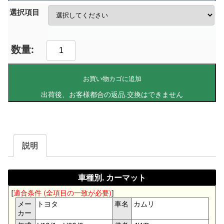
選択項目
お買い物カゴに追加
説明
車種別. カーマット
[
適合条件 (全項目の一致が必要)
]
メー
トヨタ
車名
カムリ
カー