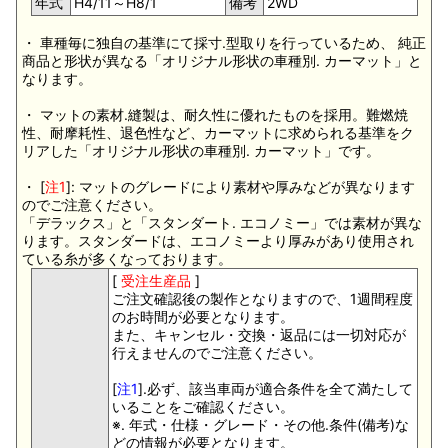
年式
H4/11～H8/1
備考
2WD
・ 車種毎に独自の基準にて採寸.型取りを行っているため、 純正
商品と形状が異なる「オリジナル形状の車種別. カーマット」と
なります。
・ マットの素材.縫製は、耐久性に優れたものを採用。難燃焼
性、耐摩耗性、退色性など、カーマットに求められる基準をク
リアした「オリジナル形状の車種別. カーマット」です。
・ [
注1
]: マットのグレードにより素材や厚みなどが異なります
のでご注意ください。
「デラックス」と「スタンダート. エコノミー」では素材が異な
ります。スタンダードは、エコノミーより厚みがあり使用され
ている糸が多くなっております。
[
受注生産品
]
ご注文確認後の製作となりますので、1週間程度
のお時間が必要となります。
また、キャンセル・交換・返品には一切対応が
行えませんのでご注意ください。
[
注1
].必ず、該当車両が適合条件を全て満たして
いることをご確認ください。
※. 年式・仕様・グレード・その他.条件(備考)な
どの情報が必要となります。