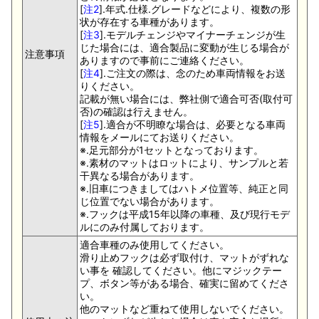
[
注2
].年式.仕様.グレードなどにより、複数の形
状が存在する車種があります。
[
注3
].モデルチェンジやマイナーチェンジが生
じた場合には、適合製品に変動が生じる場合が
注意事項
ありますので事前にご連絡ください。
[
注4
].ご注文の際は、念のため車両情報をお送
りください。
記載が無い場合には、弊社側で適合可否(取付可
否)の確認は行えません。
[
注5
].適合が不明瞭な場合は、必要となる車両
情報をメールにてお送りください。
※.足元部分が1セットとなっております。
※.素材のマットはロットにより、サンプルと若
干異なる場合があります。
※.旧車につきましてはハトメ位置等、純正と同
じ位置でない場合があります。
※.フックは平成15年以降の車種、及び現行モデ
ルにのみ付属しております。
適合車種のみ使用してください。
滑り止めフックは必ず取付け、マットがずれな
い事を 確認してください。他にマジックテー
プ、ボタン等がある場合、確実に留めてくださ
い。
他のマットなど重ねて使用しないでください。