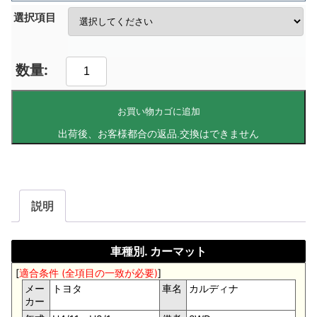
選択項目
お買い物カゴに追加
説明
車種別. カーマット
[
適合条件 (全項目の一致が必要)
]
メー
トヨタ
車名
カルディナ
カー