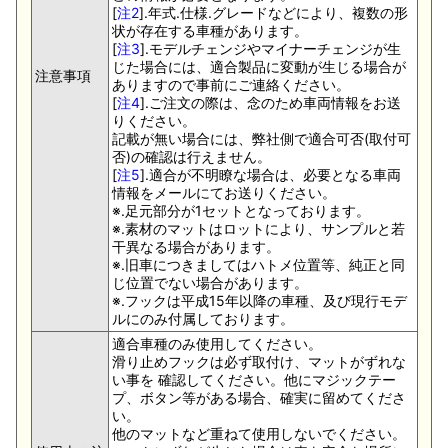
[
注2
].年式.仕様.グレードなどにより、複数の形
状が存在する車種があります。
[
注3
].モデルチェンジやマイナーチェンジが生
じた場合には、適合製品に変動が生じる場合が
注意事項
ありますので事前にご連絡ください。
[
注4
].ご注文の際は、念のため車両情報をお送
りください。
記載が無い場合には、弊社側で適合可否(取付可
否)の確認は行えません。
[
注5
].適合が不明瞭な場合は、必要となる車両
情報をメールにてお送りください。
※.足元部分が1セットとなっております。
※.素材のマットはロットにより、サンプルと若
干異なる場合があります。
※.旧車につきましてはハトメ位置等、純正と同
じ位置でない場合があります。
※.フックは平成15年以降の車種、及び現行モデ
ルにのみ付属しております。
適合車種のみ使用してください。
滑り止めフックは必ず取付け、マットがずれな
い事を 確認してください。他にマジックテー
プ、ボタン等がある場合、確実に留めてくださ
い。
他のマットなど重ねて使用しないでください。