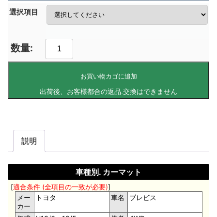
選択項目
お買い物カゴに追加
説明
車種別. カーマット
[
適合条件 (全項目の一致が必要)
]
メー
トヨタ
車名
ブレビス
カー