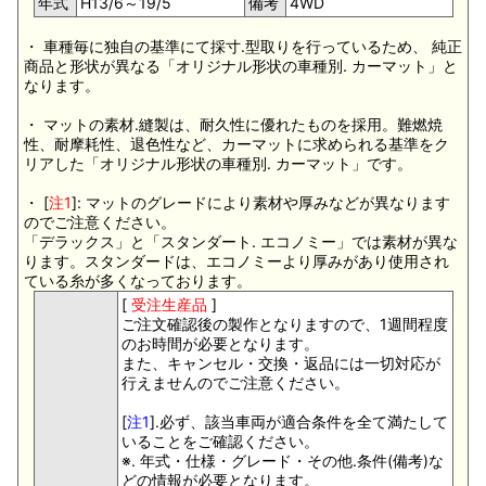
年式
H13/6～19/5
備考
4WD
・ 車種毎に独自の基準にて採寸.型取りを行っているため、 純正
商品と形状が異なる「オリジナル形状の車種別. カーマット」と
なります。
・ マットの素材.縫製は、耐久性に優れたものを採用。難燃焼
性、耐摩耗性、退色性など、カーマットに求められる基準をク
リアした「オリジナル形状の車種別. カーマット」です。
・ [
注1
]: マットのグレードにより素材や厚みなどが異なります
のでご注意ください。
「デラックス」と「スタンダート. エコノミー」では素材が異な
ります。スタンダードは、エコノミーより厚みがあり使用され
ている糸が多くなっております。
[
受注生産品
]
ご注文確認後の製作となりますので、1週間程度
のお時間が必要となります。
また、キャンセル・交換・返品には一切対応が
行えませんのでご注意ください。
[
注1
].必ず、該当車両が適合条件を全て満たして
いることをご確認ください。
※. 年式・仕様・グレード・その他.条件(備考)な
どの情報が必要となります。