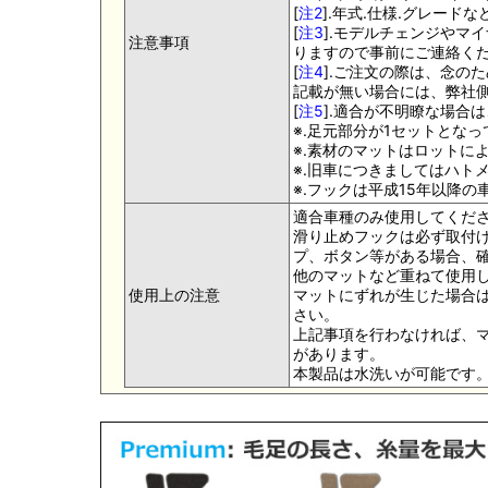
[
注2
].年式.仕様.グレー
[
注3
].モデルチェンジやマ
注意事項
りますので事前にご連絡く
[
注4
].ご注文の際は、念の
記載が無い場合には、弊社側
[
注5
].適合が不明瞭な場合
※.足元部分が1セットとな
※.素材のマットはロットに
※.旧車につきましてはハト
※.フックは平成15年以降
適合車種のみ使用してくだ
滑り止めフックは必ず取付け
プ、ボタン等がある場合、
他のマットなど重ねて使用
使用上の注意
マットにずれが生じた場合
さい。
上記事項を行わなければ、
があります。
本製品は水洗いが可能です