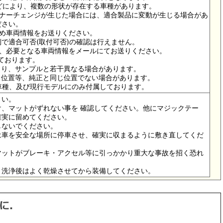
ドなどにより、複数の形状が存在する車種があります。
イナーチェンジが生じた場合には、適合製品に変動が生じる場合があ
ださい。
ため車両情報をお送りください。
で適合可否(取付可否)の確認は行えません。
は、必要となる車両情報をメールにてお送りください。
っております。
より、サンプルと若干異なる場合があります。
メ位置等、純正と同じ位置でない場合があります。
の車種、及び現行モデルにのみ付属しております。
さい。
、マットがずれない事を 確認してください。他にマジックテー
確実に留めてください。
しないでください。
は車を安全な場所に停車させ、確実に収まるように敷き直してくだ
マットがブレーキ・アクセル等に引っかかり重大な事故を招く恐れ
。洗浄後はよく乾燥させてから装備してください。