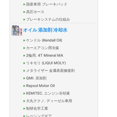
国産車用 ブレーキパッド
高圧ホース
ブレーキシステムの仕組み
オイル 添加剤 冷却水
ケンドル (Kendall Oil)
カーエアコン用冷媒
2輪用. 4T Mineral MA
リキモリ (LIQUI MOLY)
メタライザー 金属表面修復剤
QMI. 添加剤
Repsol Motor Oil
KEMITEC. エンジン冷却液
大丸テクノ. ディーゼル車用
制研化学工業
レーシングギア