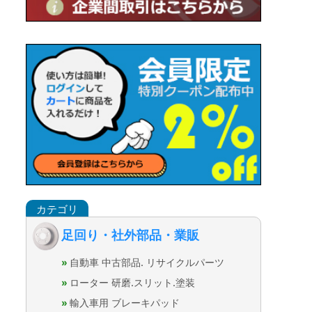
足回り・社外部品・業販
自動車 中古部品. リサイクルパーツ
ローター 研磨.スリット.塗装
輸入車用 ブレーキパッド