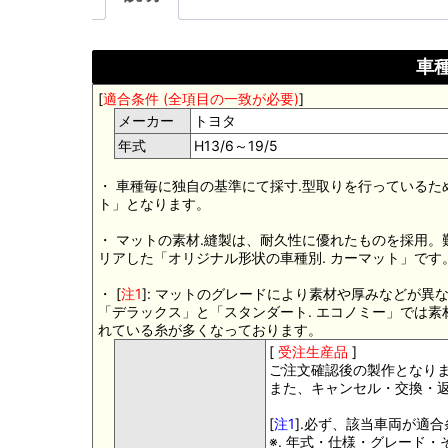
車種
[
適合条件 (全項目の一致が必要)
]
メーカー
トヨタ
年式
H13/6～19/5
・ 車種毎に独自の基準にて採寸.型取りを行っているた
ト」となります。
・ マットの素材.縫製は、耐久性に優れたものを採用
リアした「オリジナル形状の車種別. カーマット」です
・ [
注1
]: マットのグレードにより素材や厚みなどが異
「デラックス」と「スタンダート. エコノミー」では
れている糸が多くなっております。
[
受注生産品
]
ご注文確認後の製作となり
また、キャンセル・交換・
[
注1
].必ず、該当車両が適
※. 年式・仕様・グレード・