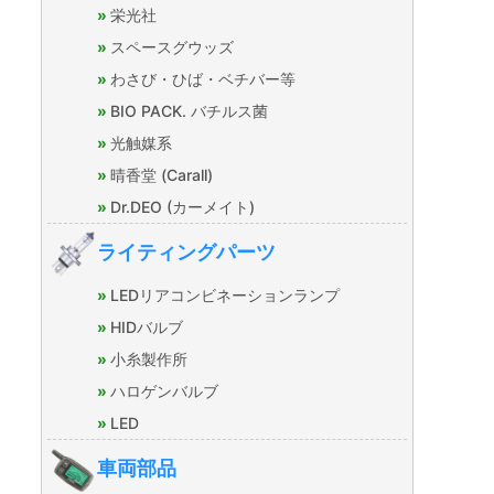
栄光社
スペースグウッズ
わさび・ひば・ベチバー等
BIO PACK. バチルス菌
光触媒系
晴香堂 (Carall)
Dr.DEO (カーメイト)
ライティングパーツ
LEDリアコンビネーションランプ
HIDバルブ
小糸製作所
ハロゲンバルブ
LED
車両部品