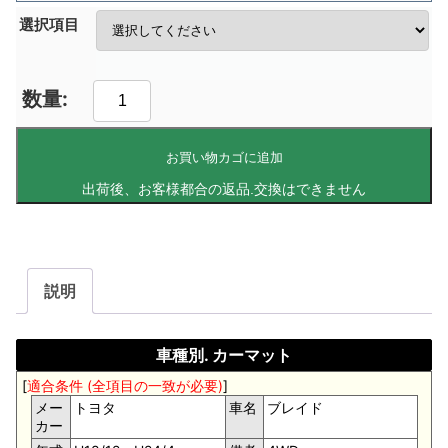
選択項目
お買い物カゴに追加
説明
車種別. カーマット
[
適合条件 (全項目の一致が必要)
]
メー
トヨタ
車名
ブレイド
カー