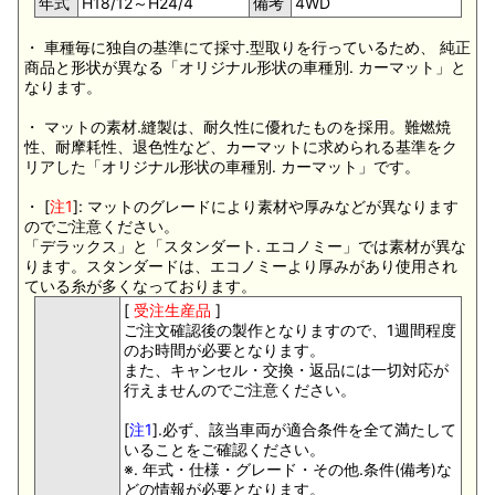
年式
H18/12～H24/4
備考
4WD
・ 車種毎に独自の基準にて採寸.型取りを行っているため、 純正
商品と形状が異なる「オリジナル形状の車種別. カーマット」と
なります。
・ マットの素材.縫製は、耐久性に優れたものを採用。難燃焼
性、耐摩耗性、退色性など、カーマットに求められる基準をク
リアした「オリジナル形状の車種別. カーマット」です。
・ [
注1
]: マットのグレードにより素材や厚みなどが異なります
のでご注意ください。
「デラックス」と「スタンダート. エコノミー」では素材が異な
ります。スタンダードは、エコノミーより厚みがあり使用され
ている糸が多くなっております。
[
受注生産品
]
ご注文確認後の製作となりますので、1週間程度
のお時間が必要となります。
また、キャンセル・交換・返品には一切対応が
行えませんのでご注意ください。
[
注1
].必ず、該当車両が適合条件を全て満たして
いることをご確認ください。
※. 年式・仕様・グレード・その他.条件(備考)な
どの情報が必要となります。