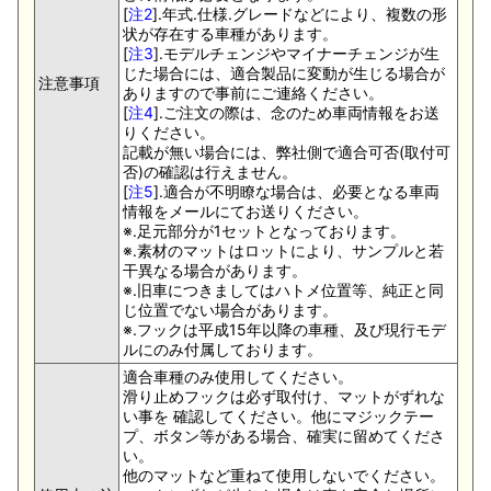
[
注2
].年式.仕様.グレードなどにより、複数の形
状が存在する車種があります。
[
注3
].モデルチェンジやマイナーチェンジが生
じた場合には、適合製品に変動が生じる場合が
注意事項
ありますので事前にご連絡ください。
[
注4
].ご注文の際は、念のため車両情報をお送
りください。
記載が無い場合には、弊社側で適合可否(取付可
否)の確認は行えません。
[
注5
].適合が不明瞭な場合は、必要となる車両
情報をメールにてお送りください。
※.足元部分が1セットとなっております。
※.素材のマットはロットにより、サンプルと若
干異なる場合があります。
※.旧車につきましてはハトメ位置等、純正と同
じ位置でない場合があります。
※.フックは平成15年以降の車種、及び現行モデ
ルにのみ付属しております。
適合車種のみ使用してください。
滑り止めフックは必ず取付け、マットがずれな
い事を 確認してください。他にマジックテー
プ、ボタン等がある場合、確実に留めてくださ
い。
他のマットなど重ねて使用しないでください。