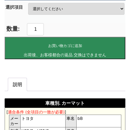
選択項目
お買い物カゴに追加
説明
車種別. カーマット
[
適合条件 (全項目の一致が必要)
]
メー
トヨタ
車名
bB
カー