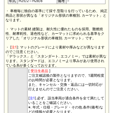
年式
H25/2～H28/8
備考
–
・ 車種毎に独自の基準にて採寸.型取りを行っているため、 純正
商品と形状が異なる「オリジナル形状の車種別. カーマット」と
なります。
・ マットの素材.縫製は、耐久性に優れたものを採用。難燃焼
性、耐摩耗性、退色性など、カーマットに求められる基準をク
リアした「オリジナル形状の車種別. カーマット」です。
・ [
注1
]: マットのグレードにより素材や厚みなどが異なります
のでご注意ください。
「デラックス」と「スタンダート. エコノミー」では素材が異な
ります。スタンダードは、エコノミーより厚みがあり使用され
ている糸が多くなっております。
[
受注生産品
]
ご注文確認後の製作となりますので、1週間程度
のお時間が必要となります。
また、キャンセル・交換・返品には一切対応が
行えませんのでご注意ください。
[
注1
].必ず、該当車両が適合条件を全て満たして
いることをご確認ください。
※. 年式・仕様・グレード・その他.条件(備考)な
どの情報が必要となります。