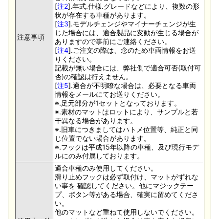
[
注2
].年式.仕様.グレードなどにより、複数の形
状が存在する車種があります。
[
注3
].モデルチェンジやマイナーチェンジが生
じた場合には、適合製品に変動が生じる場合が
注意事項
ありますので事前にご連絡ください。
[
注4
].ご注文の際は、念のため車両情報をお送
りください。
記載が無い場合には、弊社側で適合可否(取付可
否)の確認は行えません。
[
注5
].適合が不明瞭な場合は、必要となる車両
情報をメールにてお送りください。
※.足元部分が1セットとなっております。
※.素材のマットはロットにより、サンプルと若
干異なる場合があります。
※.旧車につきましてはハトメ位置等、純正と同
じ位置でない場合があります。
※.フックは平成15年以降の車種、及び現行モデ
ルにのみ付属しております。
適合車種のみ使用してください。
滑り止めフックは必ず取付け、マットがずれな
い事を 確認してください。他にマジックテー
プ、ボタン等がある場合、確実に留めてくださ
い。
他のマットなど重ねて使用しないでください。