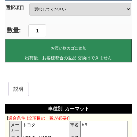
選択項目
お買い物カゴに追加
説明
車種別. カーマット
[
適合条件 (全項目の一致が必要)
]
メー
トヨタ
車名
bB
カー