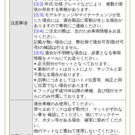
[
注2
].年式.仕様.グレードなどにより、複数の形
状が存在する車種があります。
[
注3
].モデルチェンジやマイナーチェンジが生
じた場合には、適合製品に変動が生じる場合が
注意事項
ありますので事前にご連絡ください。
[
注4
].ご注文の際は、念のため車両情報をお送
りください。
記載が無い場合には、弊社側で適合可否(取付可
否)の確認は行えません。
[
注5
].適合が不明瞭な場合は、必要となる車両
情報をメールにてお送りください。
※.足元部分が1セットとなっております。
※.素材のマットはロットにより、サンプルと若
干異なる場合があります。
※.旧車につきましてはハトメ位置等、純正と同
じ位置でない場合があります。
※.フックは平成15年以降の車種、及び現行モデ
ルにのみ付属しております。
適合車種のみ使用してください。
滑り止めフックは必ず取付け、マットがずれな
い事を 確認してください。他にマジックテー
プ、ボタン等がある場合、確実に留めてくださ
い。
他のマットなど重ねて使用しないでください。