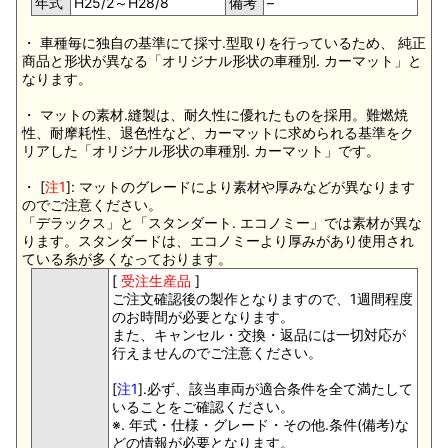
年式
H25/2～H28/8
備考
–
・ 車種毎に独自の基準にて採寸.型取りを行っているため、 純正
商品と形状が異なる「オリジナル形状の車種別. カーマット」と
なります。
・ マットの素材.縫製は、耐久性に優れたものを採用。難燃焼
性、耐摩耗性、退色性など、カーマットに求められる基準をク
リアした「オリジナル形状の車種別. カーマット」です。
・ [
注1
]: マットのグレードにより素材や厚みなどが異なります
のでご注意ください。
「デラックス」と「スタンダート. エコノミー」では素材が異な
ります。スタンダードは、エコノミーより厚みがあり使用され
ている糸が多くなっております。
[
受注生産品
]
ご注文確認後の製作となりますので、1週間程度
のお時間が必要となります。
また、キャンセル・交換・返品には一切対応が
行えませんのでご注意ください。
[
注1
].必ず、該当車両が適合条件を全て満たして
いることをご確認ください。
※. 年式・仕様・グレード・その他.条件(備考)な
どの情報が必要となります。