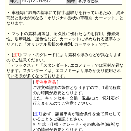
年式
H17/12～H25/2
備考
寒冷地仕様
・ 車種毎に独自の基準にて採寸.型取りを行っているため、 純正
商品と形状が異なる「オリジナル形状の車種別. カーマット」と
なります。
・ マットの素材.縫製は、耐久性に優れたものを採用。難燃焼
性、耐摩耗性、退色性など、カーマットに求められる基準をク
リアした「オリジナル形状の車種別. カーマット」です。
・ [
注1
]: マットのグレードにより素材や厚みなどが異なります
のでご注意ください。
「デラックス」と「スタンダート. エコノミー」では素材が異な
ります。スタンダードは、エコノミーより厚みがあり使用され
ている糸が多くなっております。
[
受注生産品
]
ご注文確認後の製作となりますので、1週間程度
のお時間が必要となります。
また、キャンセル・交換・返品には一切対応が
行えませんのでご注意ください。
[
注1
].必ず、該当車両が適合条件を全て満たして
いることをご確認ください。
※. 年式・仕様・グレード・その他.条件(備考)な
どの情報が必要となります。