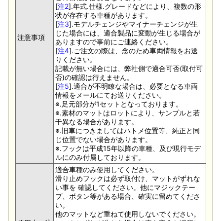
[
注2
].年式.仕様.グレードなどにより、複数の形
状が存在する車種があります。
[
注3
].モデルチェンジやマイナーチェンジが生
じた場合には、適合製品に変動が生じる場合が
注意事項
ありますので事前にご連絡ください。
[
注4
].ご注文の際は、念のため車両情報をお送
りください。
記載が無い場合には、弊社側で適合可否(取付可
否)の確認は行えません。
[
注5
].適合が不明瞭な場合は、必要となる車両
情報をメールにてお送りください。
※.足元部分が1セットとなっております。
※.素材のマットはロットにより、サンプルと若
干異なる場合があります。
※.旧車につきましてはハトメ位置等、純正と同
じ位置でない場合があります。
※.フックは平成15年以降の車種、及び現行モデ
ルにのみ付属しております。
適合車種のみ使用してください。
滑り止めフックは必ず取付け、マットがずれな
い事を 確認してください。他にマジックテー
プ、ボタン等がある場合、確実に留めてくださ
い。
他のマットなど重ねて使用しないでください。