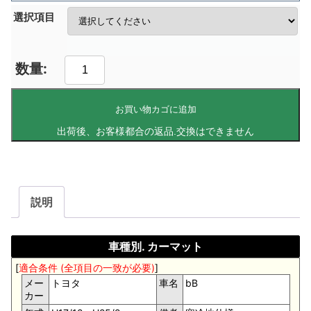
選択項目
お買い物カゴに追加
説明
車種別. カーマット
[
適合条件 (全項目の一致が必要)
]
メー
トヨタ
車名
bB
カー