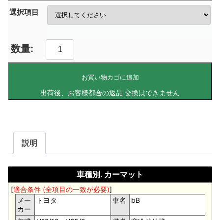
選択項目
お買い物カゴに追加
説明
車種別. カーマット
[
適合条件 (全項目の一致が必要)
]
メー
トヨタ
車名
bB
カー