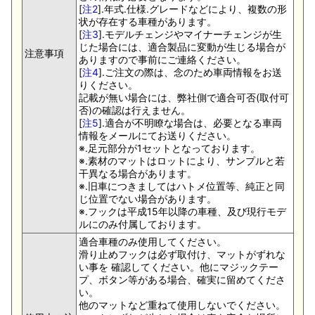
[
注2
].年式.仕様.グレードなどにより、複数の形
状が存在する車種があります。
[
注3
].モデルチェンジやマイナーチェンジが生
じた場合には、適合製品に変動が生じる場合が
注意事項
ありますので事前にご連絡ください。
[
注4
].ご注文の際は、念のため車両情報をお送
りください。
記載が無い場合には、弊社側で適合可否(取付可
否)の確認は行えません。
[
注5
].適合が不明瞭な場合は、必要となる車両
情報をメールにてお送りください。
※.足元部分が1セットとなっております。
※.素材のマットはロットにより、サンプルと若
干異なる場合があります。
※.旧車につきましてはハトメ位置等、純正と同
じ位置でない場合があります。
※.フックは平成15年以降の車種、及び現行モデ
ルにのみ付属しております。
適合車種のみ使用してください。
滑り止めフックは必ず取付け、マットがずれな
い事を 確認してください。他にマジックテー
プ、ボタン等がある場合、確実に留めてくださ
い。
他のマットなど重ねて使用しないでください。