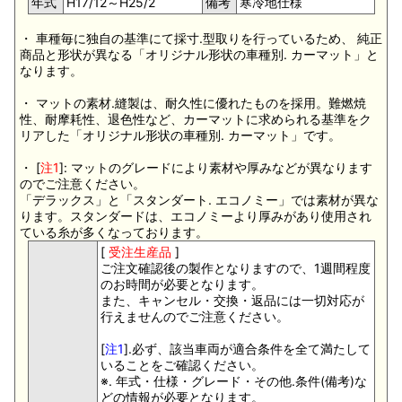
年式
H17/12～H25/2
備考
寒冷地仕様
・ 車種毎に独自の基準にて採寸.型取りを行っているため、 純正
商品と形状が異なる「オリジナル形状の車種別. カーマット」と
なります。
・ マットの素材.縫製は、耐久性に優れたものを採用。難燃焼
性、耐摩耗性、退色性など、カーマットに求められる基準をク
リアした「オリジナル形状の車種別. カーマット」です。
・ [
注1
]: マットのグレードにより素材や厚みなどが異なります
のでご注意ください。
「デラックス」と「スタンダート. エコノミー」では素材が異な
ります。スタンダードは、エコノミーより厚みがあり使用され
ている糸が多くなっております。
[
受注生産品
]
ご注文確認後の製作となりますので、1週間程度
のお時間が必要となります。
また、キャンセル・交換・返品には一切対応が
行えませんのでご注意ください。
[
注1
].必ず、該当車両が適合条件を全て満たして
いることをご確認ください。
※. 年式・仕様・グレード・その他.条件(備考)な
どの情報が必要となります。