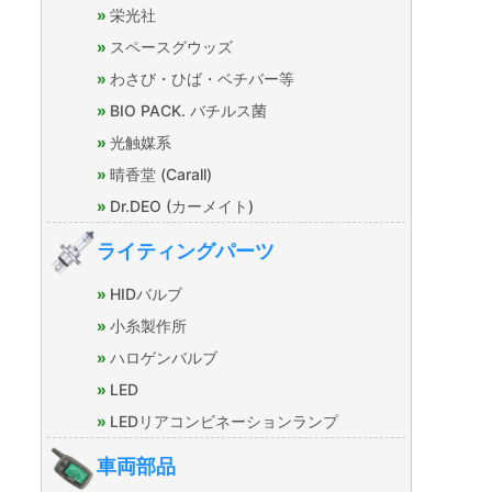
栄光社
スペースグウッズ
わさび・ひば・ベチバー等
BIO PACK. バチルス菌
光触媒系
晴香堂 (Carall)
Dr.DEO (カーメイト)
ライティングパーツ
HIDバルブ
小糸製作所
ハロゲンバルブ
LED
LEDリアコンビネーションランプ
車両部品