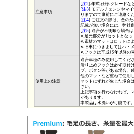
[
注2
].年式.仕様.グレー
[
注3
].モデルチェンジやマ
注意事項
りますので事前にご連絡く
[
注4
].ご注文の際は、念の
記載が無い場合には、弊社側
[
注5
].適合が不明瞭な場合
※.足元部分が1セットとな
※.素材のマットはロットに
※.旧車につきましてはハト
※.フックは平成15年以降
適合車種のみ使用してくだ
滑り止めフックは必ず取付け
プ、ボタン等がある場合、
他のマットなど重ねて使用
使用上の注意
マットにずれが生じた場合
さい。
上記事項を行わなければ、
があります。
本製品は水洗いが可能です