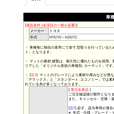
車種
[
適合条件 (全項目の一致が必要)
]
メーカー
トヨタ
年式
H15/10～H20/12
・ 車種毎に独自の基準にて採寸.型取りを行っているた
ト」となります。
・ マットの素材.縫製は、耐久性に優れたものを採用
リアした「オリジナル形状の車種別. カーマット」です
・ [
注1
]: マットのグレードにより素材や厚みなどが異
「デラックス」と「スタンダート. エコノミー」では
れている糸が多くなっております。
[
受注生産品
]
ご注文確認後の製作となり
また、キャンセル・交換・
[
注1
].必ず、該当車両が適
※. 年式・仕様・グレード・