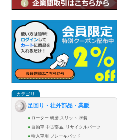
足回り・社外部品・業販
ローター 研磨.スリット.塗装
自動車 中古部品. リサイクルパーツ
輸入車用 ブレーキパッド