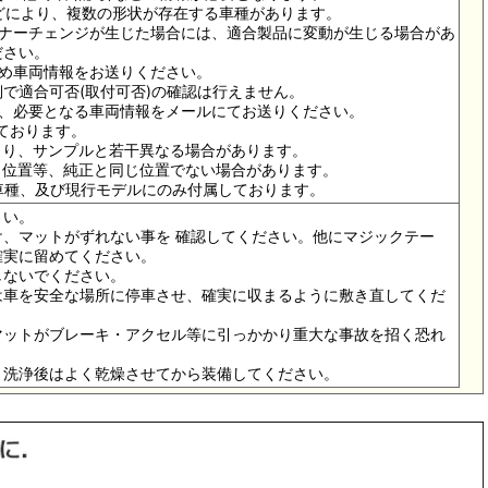
ドなどにより、複数の形状が存在する車種があります。
イナーチェンジが生じた場合には、適合製品に変動が生じる場合があ
ださい。
ため車両情報をお送りください。
で適合可否(取付可否)の確認は行えません。
は、必要となる車両情報をメールにてお送りください。
っております。
より、サンプルと若干異なる場合があります。
メ位置等、純正と同じ位置でない場合があります。
の車種、及び現行モデルにのみ付属しております。
さい。
、マットがずれない事を 確認してください。他にマジックテー
確実に留めてください。
しないでください。
は車を安全な場所に停車させ、確実に収まるように敷き直してくだ
マットがブレーキ・アクセル等に引っかかり重大な事故を招く恐れ
。洗浄後はよく乾燥させてから装備してください。