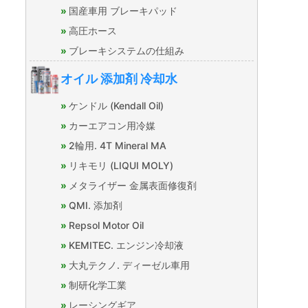
国産車用 ブレーキパッド
高圧ホース
ブレーキシステムの仕組み
オイル 添加剤 冷却水
ケンドル (Kendall Oil)
カーエアコン用冷媒
2輪用. 4T Mineral MA
リキモリ (LIQUI MOLY)
メタライザー 金属表面修復剤
QMI. 添加剤
Repsol Motor Oil
KEMITEC. エンジン冷却液
大丸テクノ. ディーゼル車用
制研化学工業
レーシングギア