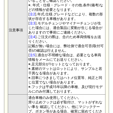
いることをご確認ください。
※. 年式・仕様・グレード・その他.条件(備考)な
どの情報が必要となります。
[
注2
].年式.仕様.グレードなどにより、複数の形
状が存在する車種があります。
[
注3
].モデルチェンジやマイナーチェンジが生
じた場合には、適合製品に変動が生じる場合が
注意事項
ありますので事前にご連絡ください。
[
注4
].ご注文の際は、念のため車両情報をお送
りください。
記載が無い場合には、弊社側で適合可否(取付可
否)の確認は行えません。
[
注5
].適合が不明瞭な場合は、必要となる車両
情報をメールにてお送りください。
※.足元部分が1セットとなっております。
※.素材のマットはロットにより、サンプルと若
干異なる場合があります。
※.旧車につきましてはハトメ位置等、純正と同
じ位置でない場合があります。
※.フックは平成15年以降の車種、及び現行モデ
ルにのみ付属しております。
適合車種のみ使用してください。
滑り止めフックは必ず取付け、マットがずれな
い事を 確認してください。他にマジックテー
プ、ボタン等がある場合、確実に留めてくださ