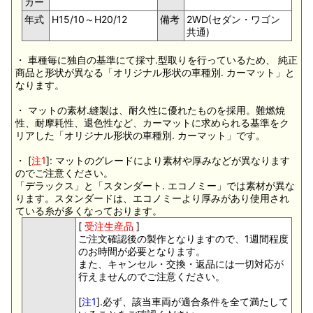
カー
年式
H15/10～H20/12
備考
2WD(セダン・ワゴン
共通)
・ 車種毎に独自の基準にて採寸.型取りを行っているため、 純正
商品と形状が異なる「オリジナル形状の車種別. カーマット」と
なります。
・ マットの素材.縫製は、耐久性に優れたものを採用。難燃焼
性、耐摩耗性、退色性など、カーマットに求められる基準をク
リアした「オリジナル形状の車種別. カーマット」です。
・ [
注1
]: マットのグレードにより素材や厚みなどが異なります
のでご注意ください。
「デラックス」と「スタンダート. エコノミー」では素材が異な
ります。スタンダードは、エコノミーより厚みがあり使用され
ている糸が多くなっております。
[
受注生産品
]
ご注文確認後の製作となりますので、1週間程度
のお時間が必要となります。
また、キャンセル・交換・返品には一切対応が
行えませんのでご注意ください。
[
注1
].必ず、該当車両が適合条件を全て満たして