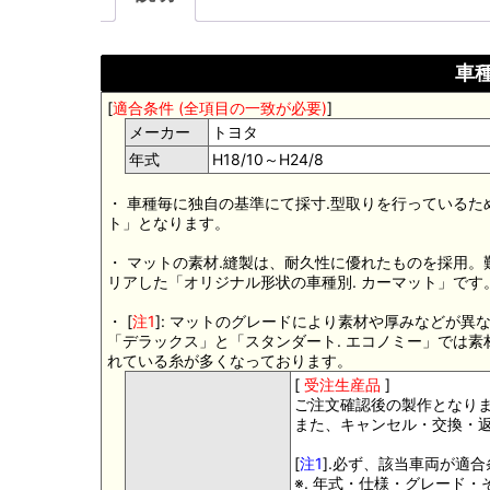
車種
[
適合条件 (全項目の一致が必要)
]
メーカー
トヨタ
年式
H18/10～H24/8
・ 車種毎に独自の基準にて採寸.型取りを行っているた
ト」となります。
・ マットの素材.縫製は、耐久性に優れたものを採用
リアした「オリジナル形状の車種別. カーマット」です
・ [
注1
]: マットのグレードにより素材や厚みなどが異
「デラックス」と「スタンダート. エコノミー」では
れている糸が多くなっております。
[
受注生産品
]
ご注文確認後の製作となり
また、キャンセル・交換・
[
注1
].必ず、該当車両が適
※. 年式・仕様・グレード・