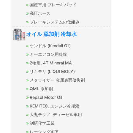
国産車用 ブレーキパッド
高圧ホース
ブレーキシステムの仕組み
オイル 添加剤 冷却水
ケンドル (Kendall Oil)
カーエアコン用冷媒
2輪用. 4T Mineral MA
リキモリ (LIQUI MOLY)
メタライザー 金属表面修復剤
QMI. 添加剤
Repsol Motor Oil
KEMITEC. エンジン冷却液
大丸テクノ. ディーゼル車用
制研化学工業
レーシングギア