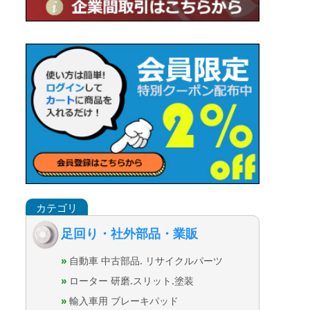
足回り・社外部品・業販
自動車 中古部品. リサイクルパーツ
ローター 研磨.スリット.塗装
輸入車用 ブレーキパッド