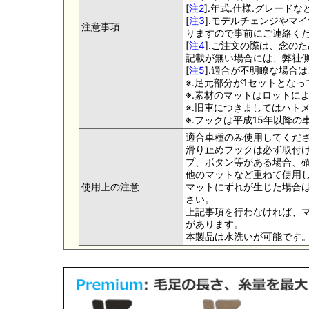
[
注2
].年式.仕様.グレー
[
注3
].モデルチェンジやマ
注意事項
りますので事前にご連絡く
[
注4
].ご注文の際は、念の
記載が無い場合には、弊社側
[
注5
].適合が不明瞭な場合
※.足元部分が1セットとな
※.素材のマットはロットに
※.旧車につきましてはハト
※.フックは平成15年以降
適合車種のみ使用してくだ
滑り止めフックは必ず取付け
プ、ボタン等がある場合、
他のマットなど重ねて使用
使用上の注意
マットにずれが生じた場合
さい。
上記事項を行わなければ、
があります。
本製品は水洗いが可能です