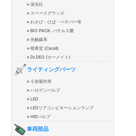
栄光社
スペースグウッズ
わさび・ひば・ベチバー等
BIO PACK. バチルス菌
光触媒系
晴香堂 (Carall)
Dr.DEO (カーメイト)
ライティングパーツ
小糸製作所
ハロゲンバルブ
LED
LEDリアコンビネーションランプ
HIDバルブ
車両部品