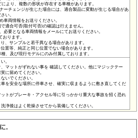
ドなどにより、複数の形状が存在する車種があります。
イナーチェンジが生じた場合には、適合製品に変動が生じる場合があ
ださい。
ため車両情報をお送りください。
で適合可否(取付可否)の確認は行えません。
は、必要となる車両情報をメールにてお送りください。
っております。
より、サンプルと若干異なる場合があります。
メ位置等、純正と同じ位置でない場合があります。
の車種、及び現行モデルにのみ付属しております。
さい。
、マットがずれない事を 確認してください。他にマジックテー
確実に留めてください。
しないでください。
は車を安全な場所に停車させ、確実に収まるように敷き直してくだ
マットがブレーキ・アクセル等に引っかかり重大な事故を招く恐れ
。洗浄後はよく乾燥させてから装備してください。