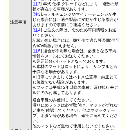
[
注2
].年式.仕様.グレードなどにより、複数の形
状が存在する車種があります。
[
注3
].モデルチェンジやマイナーチェンジが生
じた場合には、適合製品に変動が生じる場合が
注意事項
ありますので事前にご連絡ください。
[
注4
].ご注文の際は、念のため車両情報をお送
りください。
記載が無い場合には、弊社側で適合可否(取付可
否)の確認は行えません。
[
注5
].適合が不明瞭な場合は、必要となる車両
情報をメールにてお送りください。
※.足元部分が1セットとなっております。
※.素材のマットはロットにより、サンプルと若
干異なる場合があります。
※.旧車につきましてはハトメ位置等、純正と同
じ位置でない場合があります。
※.フックは平成15年以降の車種、及び現行モデ
ルにのみ付属しております。
適合車種のみ使用してください。
滑り止めフックは必ず取付け、マットがずれな
い事を 確認してください。他にマジックテー
プ、ボタン等がある場合、確実に留めてくださ
い。
他のマットなど重ねて使用しないでください。