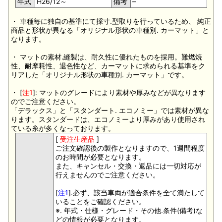
年式
H26/12～
備考
–
・ 車種毎に独自の基準にて採寸.型取りを行っているため、 純正
商品と形状が異なる「オリジナル形状の車種別. カーマット」と
なります。
・ マットの素材.縫製は、耐久性に優れたものを採用。難燃焼
性、耐摩耗性、退色性など、カーマットに求められる基準をク
リアした「オリジナル形状の車種別. カーマット」です。
・ [
注1
]: マットのグレードにより素材や厚みなどが異なります
のでご注意ください。
「デラックス」と「スタンダート. エコノミー」では素材が異な
ります。スタンダードは、エコノミーより厚みがあり使用され
ている糸が多くなっております。
[
受注生産品
]
ご注文確認後の製作となりますので、1週間程度
のお時間が必要となります。
また、キャンセル・交換・返品には一切対応が
行えませんのでご注意ください。
[
注1
].必ず、該当車両が適合条件を全て満たして
いることをご確認ください。
※. 年式・仕様・グレード・その他.条件(備考)な
どの情報が必要となります。