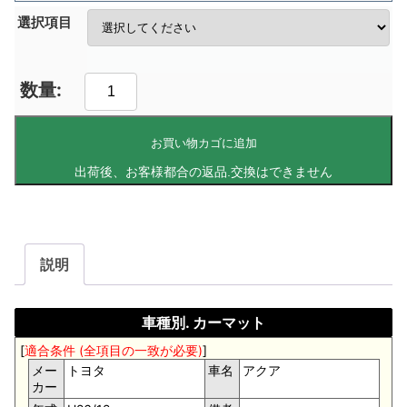
選択項目
お買い物カゴに追加
説明
車種別. カーマット
[
適合条件 (全項目の一致が必要)
]
メー
トヨタ
車名
アクア
カー