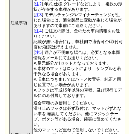
[
注2
].年式.仕様.グレードなどにより、複数の形
状が存在する車種があります。
[
注3
].モデルチェンジやマイナーチェンジが生
じた場合には、適合製品に変動が生じる場合が
注意事項
ありますので事前にご連絡ください。
[
注4
].ご注文の際は、念のため車両情報をお送
りください。
記載が無い場合には、弊社側で適合可否(取付可
否)の確認は行えません。
[
注5
].適合が不明瞭な場合は、必要となる車両
情報をメールにてお送りください。
※.足元部分が1セットとなっております。
※.素材のマットはロットにより、サンプルと若
干異なる場合があります。
※.旧車につきましてはハトメ位置等、純正と同
じ位置でない場合があります。
※.フックは平成15年以降の車種、及び現行モデ
ルにのみ付属しております。
適合車種のみ使用してください。
滑り止めフックは必ず取付け、マットがずれな
い事を 確認してください。他にマジックテー
プ、ボタン等がある場合、確実に留めてくださ
い。
他のマットなど重ねて使用しないでください。