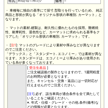
年式
H10/10～H17/7
備考
–
・ 車種毎に独自の基準にて採寸.型取りを行っているため、 純正
商品と形状が異なる「オリジナル形状の車種別. カーマット」と
なります。
・ マットの素材.縫製は、耐久性に優れたものを採用。難燃焼
性、耐摩耗性、退色性など、カーマットに求められる基準をク
リアした「オリジナル形状の車種別. カーマット」です。
・ [
注1
]: マットのグレードにより素材や厚みなどが異なります
のでご注意ください。
「デラックス」と「スタンダート. エコノミー」では素材が異な
ります。スタンダードは、エコノミーより厚みがあり使用され
ている糸が多くなっております。
[
受注生産品
]
ご注文確認後の製作となりますので、1週間程度
のお時間が必要となります。
また、キャンセル・交換・返品には一切対応が
行えませんのでご注意ください。
[
注1
].必ず、該当車両が適合条件を全て満たして
いることをご確認ください。
※. 年式・仕様・グレード・その他.条件(備考)な
どの情報が必要となります。