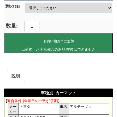
選択項目
お買い物カゴに追加
説明
車種別. カーマット
[
適合条件 (全項目の一致が必要)
]
メー
トヨタ
車名
アルテッツァ
カー