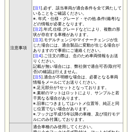
[
注1
].必ず、該当車両が適合条件を全て満たして
いることをご確認ください。
※. 年式・仕様・グレード・その他.条件(備考)な
どの情報が必要となります。
[
注2
].年式.仕様.グレードなどにより、複数の形
状が存在する車種があります。
[
注3
].モデルチェンジやマイナーチェンジが生
じた場合には、適合製品に変動が生じる場合が
注意事項
ありますので事前にご連絡ください。
[
注4
].ご注文の際は、念のため車両情報をお送
りください。
記載が無い場合には、弊社側で適合可否(取付可
否)の確認は行えません。
[
注5
].適合が不明瞭な場合は、必要となる車両
情報をメールにてお送りください。
※.足元部分が1セットとなっております。
※.素材のマットはロットにより、サンプルと若
干異なる場合があります。
※.旧車につきましてはハトメ位置等、純正と同
じ位置でない場合があります。
※.フックは平成15年以降の車種、及び現行モデ
ルにのみ付属しております。
適合車種のみ使用してください。
滑り止めフックは必ず取付け、マットがずれな