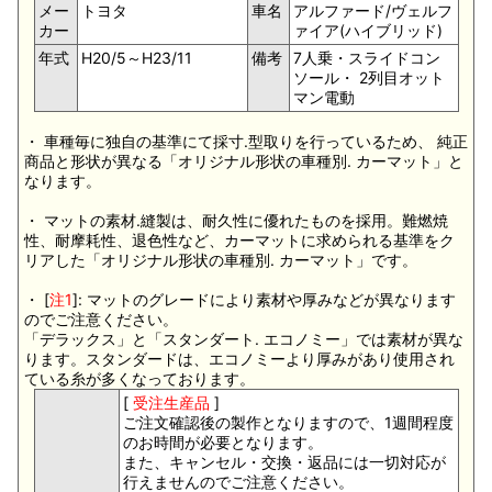
メー
トヨタ
車名
アルファード/ヴェルフ
カー
ァイア(ハイブリッド)
年式
H20/5～H23/11
備考
7人乗・スライドコン
ソール・ 2列目オット
マン電動
・ 車種毎に独自の基準にて採寸.型取りを行っているため、 純正
商品と形状が異なる「オリジナル形状の車種別. カーマット」と
なります。
・ マットの素材.縫製は、耐久性に優れたものを採用。難燃焼
性、耐摩耗性、退色性など、カーマットに求められる基準をク
リアした「オリジナル形状の車種別. カーマット」です。
・ [
注1
]: マットのグレードにより素材や厚みなどが異なります
のでご注意ください。
「デラックス」と「スタンダート. エコノミー」では素材が異な
ります。スタンダードは、エコノミーより厚みがあり使用され
ている糸が多くなっております。
[
受注生産品
]
ご注文確認後の製作となりますので、1週間程度
のお時間が必要となります。
また、キャンセル・交換・返品には一切対応が
行えませんのでご注意ください。