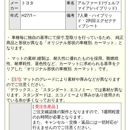
メー
トヨタ
車名
アルファード/ヴェルフ
カー
ァイア(ハイブリッド)
年式
H27/1～
備考
7人乗・ハイブリッ
ド・2列目エグゼクテ
ィブシート
・ 車種毎に独自の基準にて採寸.型取りを行っているため、 純正
商品と形状が異なる「オリジナル形状の車種別. カーマット」と
なります。
・ マットの素材.縫製は、耐久性に優れたものを採用。難燃焼
性、耐摩耗性、退色性など、カーマットに求められる基準をク
リアした「オリジナル形状の車種別. カーマット」です。
・ [
注1
]: マットのグレードにより素材や厚みなどが異なります
のでご注意ください。
「デラックス」と「スタンダート. エコノミー」では素材が異な
ります。スタンダードは、エコノミーより厚みがあり使用され
ている糸が多くなっております。
[
受注生産品
]
ご注文確認後の製作となりますので、1週間程度
のお時間が必要となります。
また、キャンセル・交換・返品には一切対応が
行えませんのでご注意ください。