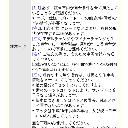
[
注1
].必ず、該当車両が適合条件を全て満たして
いることをご確認ください。
※. 年式・仕様・グレード・その他.条件(備考)な
どの情報が必要となります。
[
注2
].年式.仕様.グレードなどにより、複数の形
状が存在する車種があります。
[
注3
].モデルチェンジやマイナーチェンジが生
じた場合には、適合製品に変動が生じる場合が
注意事項
ありますので事前にご連絡ください。
[
注4
].ご注文の際は、念のため車両情報をお送
りください。
記載が無い場合には、弊社側で適合可否(取付可
否)の確認は行えません。
[
注5
].適合が不明瞭な場合は、必要となる車両
情報をメールにてお送りください。
※.足元部分が1セットとなっております。
※.素材のマットはロットにより、サンプルと若
干異なる場合があります。
※.旧車につきましてはハトメ位置等、純正と同
じ位置でない場合があります。
※.フックは平成15年以降の車種、及び現行モデ
ルにのみ付属しております。
適合車種のみ使用してください。
滑り止めフックは必ず取付け、マットがずれな