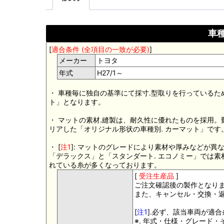
車種
[
適合条件 (全項目の一致が必要)
]
メーカー
トヨタ
年式
H27/1～
・ 車種毎に独自の基準にて採寸.型取りを行っているた
ト」となります。
・ マットの素材.縫製は、耐久性に優れたものを採用
リアした「オリジナル形状の車種別. カーマット」です
・ [
注1
]: マットのグレードにより素材や厚みなどが異
「デラックス」と「スタンダート. エコノミー」では
れている糸が多くなっております。
[
受注生産品
]
ご注文確認後の製作となり
また、キャンセル・交換・
[
注1
].必ず、該当車両が適
※. 年式・仕様・グレード・