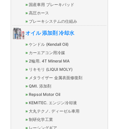
国産車用 ブレーキパッド
高圧ホース
ブレーキシステムの仕組み
オイル 添加剤 冷却水
ケンドル (Kendall Oil)
カーエアコン用冷媒
2輪用. 4T Mineral MA
リキモリ (LIQUI MOLY)
メタライザー 金属表面修復剤
QMI. 添加剤
Repsol Motor Oil
KEMITEC. エンジン冷却液
大丸テクノ. ディーゼル車用
制研化学工業
レーシングギア