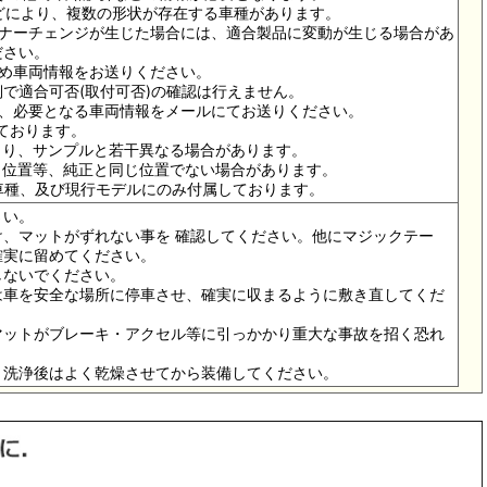
ドなどにより、複数の形状が存在する車種があります。
イナーチェンジが生じた場合には、適合製品に変動が生じる場合があ
ださい。
ため車両情報をお送りください。
で適合可否(取付可否)の確認は行えません。
は、必要となる車両情報をメールにてお送りください。
っております。
より、サンプルと若干異なる場合があります。
メ位置等、純正と同じ位置でない場合があります。
の車種、及び現行モデルにのみ付属しております。
さい。
、マットがずれない事を 確認してください。他にマジックテー
確実に留めてください。
しないでください。
は車を安全な場所に停車させ、確実に収まるように敷き直してくだ
マットがブレーキ・アクセル等に引っかかり重大な事故を招く恐れ
。洗浄後はよく乾燥させてから装備してください。