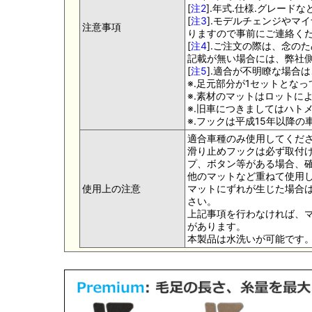
[
注2
].年式.仕様.グレー
[
注3
].モデルチェンジやマ
注意事項
りますので事前にご連絡く
[
注4
].ご注文の際は、念の
記載が無い場合には、弊社側
[
注5
].適合が不明瞭な場合
※.足元部分が1セットとな
※.素材のマットはロットに
※.旧車につきましてはハト
※.フックは平成15年以降
適合車種のみ使用してくだ
滑り止めフックは必ず取付け
プ、ボタン等がある場合、
他のマットなど重ねて使用
使用上の注意
マットにずれが生じた場合
さい。
上記事項を行わなければ、
があります。
本製品は水洗いが可能です