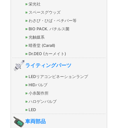
栄光社
スペースグウッズ
わさび・ひば・ベチバー等
BIO PACK. バチルス菌
光触媒系
晴香堂 (Carall)
Dr.DEO (カーメイト)
ライティングパーツ
LEDリアコンビネーションランプ
HIDバルブ
小糸製作所
ハロゲンバルブ
LED
車両部品