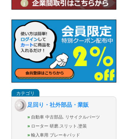
足回り・社外部品・業販
自動車 中古部品. リサイクルパーツ
ローター 研磨.スリット.塗装
輸入車用 ブレーキパッド