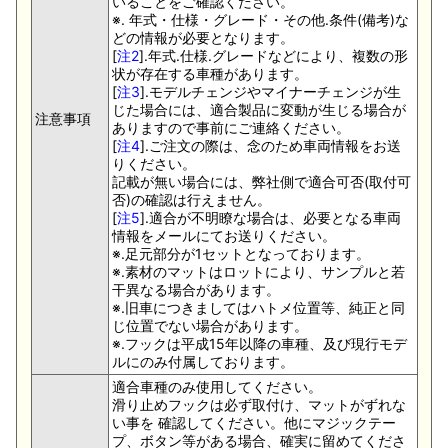
いることをご確認ください。
※. 年式・仕様・グレード・その他.条件(備考)な
どの情報が必要となります。
[
注2
].年式.仕様.グレードなどにより、複数の形
状が存在する車種があります。
[
注3
].モデルチェンジやマイナーチェンジが生
じた場合には、適合製品に変動が生じる場合が
注意事項
ありますので事前にご連絡ください。
[
注4
].ご注文の際は、念のため車両情報をお送
りください。
記載が無い場合には、弊社側で適合可否(取付可
否)の確認は行えません。
[
注5
].適合が不明瞭な場合は、必要となる車両
情報をメールにてお送りください。
※.足元部分が1セットとなっております。
※.素材のマットはロットにより、サンプルと若
干異なる場合があります。
※.旧車につきましてはハトメ位置等、純正と同
じ位置でない場合があります。
※.フックは平成15年以降の車種、及び現行モデ
ルにのみ付属しております。
適合車種のみ使用してください。
滑り止めフックは必ず取付け、マットがずれな
い事を 確認してください。他にマジックテー
プ、ボタン等がある場合、確実に留めてくださ