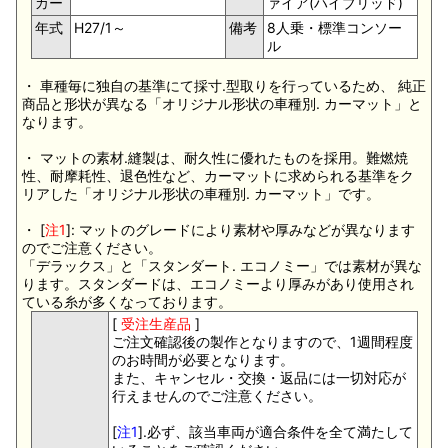
カー
ァイア(ハイブリッド)
年式
H27/1～
備考
8人乗・標準コンソー
ル
・ 車種毎に独自の基準にて採寸.型取りを行っているため、 純正
商品と形状が異なる「オリジナル形状の車種別. カーマット」と
なります。
・ マットの素材.縫製は、耐久性に優れたものを採用。難燃焼
性、耐摩耗性、退色性など、カーマットに求められる基準をク
リアした「オリジナル形状の車種別. カーマット」です。
・ [
注1
]: マットのグレードにより素材や厚みなどが異なります
のでご注意ください。
「デラックス」と「スタンダート. エコノミー」では素材が異な
ります。スタンダードは、エコノミーより厚みがあり使用され
ている糸が多くなっております。
[
受注生産品
]
ご注文確認後の製作となりますので、1週間程度
のお時間が必要となります。
また、キャンセル・交換・返品には一切対応が
行えませんのでご注意ください。
[
注1
].必ず、該当車両が適合条件を全て満たして