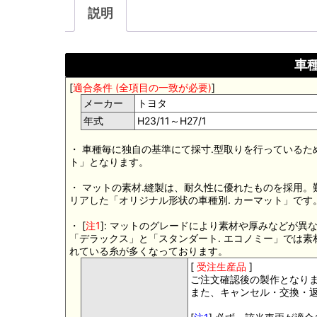
説明
車種
[
適合条件 (全項目の一致が必要)
]
メーカー
トヨタ
年式
H23/11～H27/1
・ 車種毎に独自の基準にて採寸.型取りを行っているた
ト」となります。
・ マットの素材.縫製は、耐久性に優れたものを採用
リアした「オリジナル形状の車種別. カーマット」です
・ [
注1
]: マットのグレードにより素材や厚みなどが異
「デラックス」と「スタンダート. エコノミー」では
れている糸が多くなっております。
[
受注生産品
]
ご注文確認後の製作となり
また、キャンセル・交換・