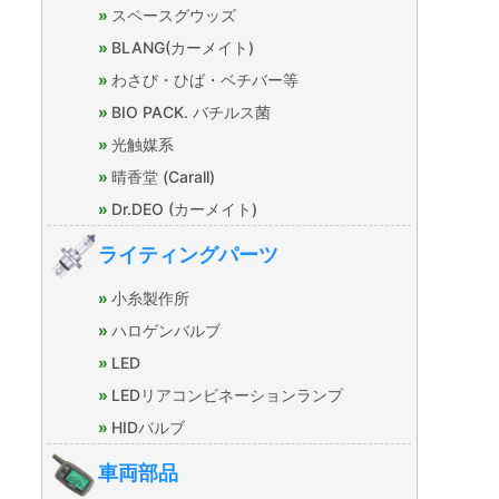
スペースグウッズ
BLANG(カーメイト)
わさび・ひば・ベチバー等
BIO PACK. バチルス菌
光触媒系
晴香堂 (Carall)
Dr.DEO (カーメイト)
ライティングパーツ
小糸製作所
ハロゲンバルブ
LED
LEDリアコンビネーションランプ
HIDバルブ
車両部品