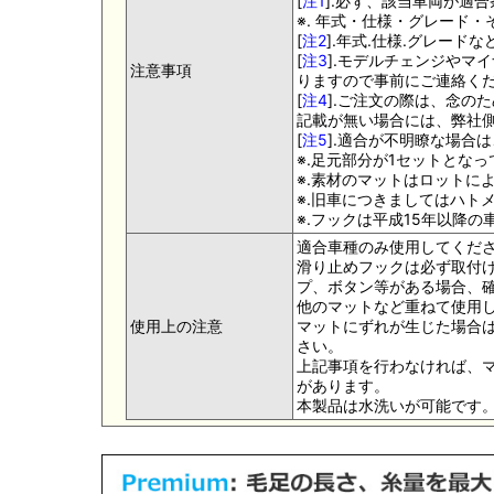
[
注1
].必ず、該当車両が適
※. 年式・仕様・グレード・
[
注2
].年式.仕様.グレー
[
注3
].モデルチェンジやマ
注意事項
りますので事前にご連絡く
[
注4
].ご注文の際は、念の
記載が無い場合には、弊社側
[
注5
].適合が不明瞭な場合
※.足元部分が1セットとな
※.素材のマットはロットに
※.旧車につきましてはハト
※.フックは平成15年以降
適合車種のみ使用してくだ
滑り止めフックは必ず取付け
プ、ボタン等がある場合、
他のマットなど重ねて使用
使用上の注意
マットにずれが生じた場合
さい。
上記事項を行わなければ、
があります。
本製品は水洗いが可能です