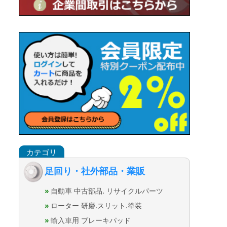
足回り・社外部品・業販
自動車 中古部品. リサイクルパーツ
ローター 研磨.スリット.塗装
輸入車用 ブレーキパッド