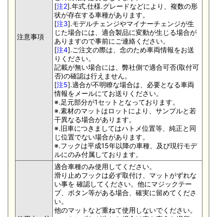
[
注2
].年式.仕様.グレードなどにより、複数の形
状が存在する車種があります。
[
注3
].モデルチェンジやマイナーチェンジが生
じた場合には、適合製品に変動が生じる場合が
注意事項
ありますので事前にご連絡ください。
[
注4
].ご注文の際は、念のため車両情報をお送
りください。
記載が無い場合には、弊社側で適合可否(取付可
否)の確認は行えません。
[
注5
].適合が不明瞭な場合は、必要となる車両
情報をメールにてお送りください。
※.足元部分が1セットとなっております。
※.素材のマットはロットにより、サンプルと若
干異なる場合があります。
※.旧車につきましてはハトメ位置等、純正と同
じ位置でない場合があります。
※.フックは平成15年以降の車種、及び現行モデ
ルにのみ付属しております。
適合車種のみ使用してください。
滑り止めフックは必ず取付け、マットがずれな
い事を 確認してください。他にマジックテー
プ、ボタン等がある場合、確実に留めてくださ
い。
他のマットなど重ねて使用しないでください。