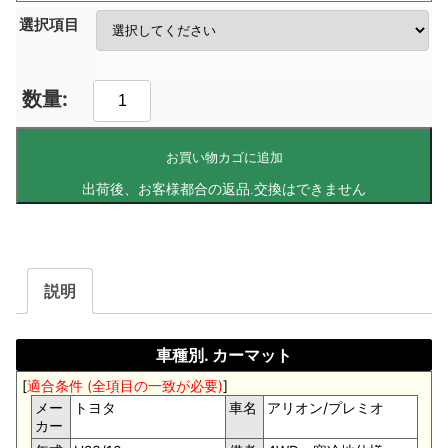
選択項目
お買い物カゴに追加
説明
車種別. カーマット
[
適合条件 (全項目の一致が必要)
]
メー
トヨタ
車名
アリオン/プレミオ
カー