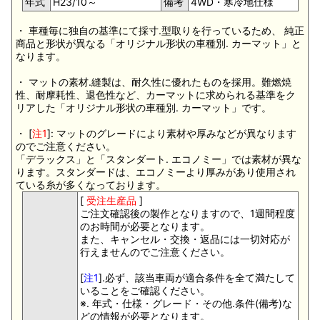
年式
H23/10～
備考
4WD・寒冷地仕様
・ 車種毎に独自の基準にて採寸.型取りを行っているため、 純正
商品と形状が異なる「オリジナル形状の車種別. カーマット」と
なります。
・ マットの素材.縫製は、耐久性に優れたものを採用。難燃焼
性、耐摩耗性、退色性など、カーマットに求められる基準をク
リアした「オリジナル形状の車種別. カーマット」です。
・ [
注1
]: マットのグレードにより素材や厚みなどが異なります
のでご注意ください。
「デラックス」と「スタンダート. エコノミー」では素材が異な
ります。スタンダードは、エコノミーより厚みがあり使用され
ている糸が多くなっております。
[
受注生産品
]
ご注文確認後の製作となりますので、1週間程度
のお時間が必要となります。
また、キャンセル・交換・返品には一切対応が
行えませんのでご注意ください。
[
注1
].必ず、該当車両が適合条件を全て満たして
いることをご確認ください。
※. 年式・仕様・グレード・その他.条件(備考)な
どの情報が必要となります。