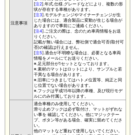
[
注2
].年式.仕様.グレードなどにより、複数の形
状が存在する車種があります。
[
注3
].モデルチェンジやマイナーチェンジが生
じた場合には、適合製品に変動が生じる場合が
注意事項
ありますので事前にご連絡ください。
[
注4
].ご注文の際は、念のため車両情報をお送
りください。
記載が無い場合には、弊社側で適合可否(取付可
否)の確認は行えません。
[
注5
].適合が不明瞭な場合は、必要となる車両
情報をメールにてお送りください。
※.足元部分が1セットとなっております。
※.素材のマットはロットにより、サンプルと若
干異なる場合があります。
※.旧車につきましてはハトメ位置等、純正と同
じ位置でない場合があります。
※.フックは平成15年以降の車種、及び現行モデ
ルにのみ付属しております。
適合車種のみ使用してください。
滑り止めフックは必ず取付け、マットがずれな
い事を 確認してください。他にマジックテー
プ、ボタン等がある場合、確実に留めてくださ
い。
他のマットなど重ねて使用しないでください。