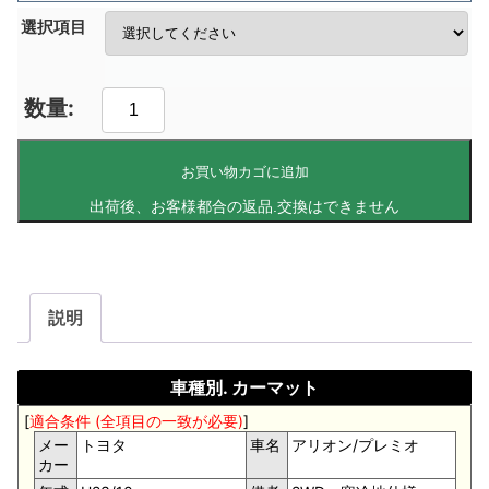
選択項目
お買い物カゴに追加
説明
車種別. カーマット
[
適合条件 (全項目の一致が必要)
]
メー
トヨタ
車名
アリオン/プレミオ
カー