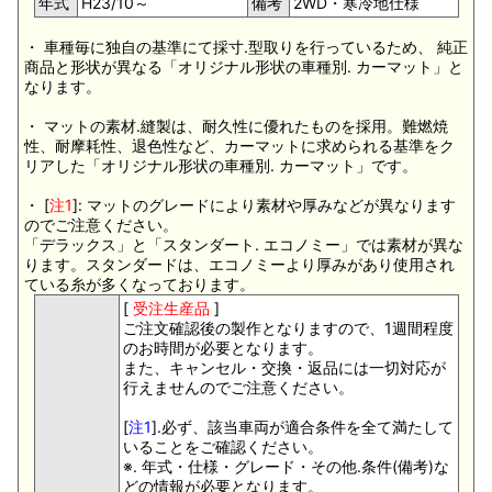
年式
H23/10～
備考
2WD・寒冷地仕様
・ 車種毎に独自の基準にて採寸.型取りを行っているため、 純正
商品と形状が異なる「オリジナル形状の車種別. カーマット」と
なります。
・ マットの素材.縫製は、耐久性に優れたものを採用。難燃焼
性、耐摩耗性、退色性など、カーマットに求められる基準をク
リアした「オリジナル形状の車種別. カーマット」です。
・ [
注1
]: マットのグレードにより素材や厚みなどが異なります
のでご注意ください。
「デラックス」と「スタンダート. エコノミー」では素材が異な
ります。スタンダードは、エコノミーより厚みがあり使用され
ている糸が多くなっております。
[
受注生産品
]
ご注文確認後の製作となりますので、1週間程度
のお時間が必要となります。
また、キャンセル・交換・返品には一切対応が
行えませんのでご注意ください。
[
注1
].必ず、該当車両が適合条件を全て満たして
いることをご確認ください。
※. 年式・仕様・グレード・その他.条件(備考)な
どの情報が必要となります。