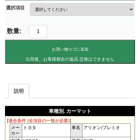
選択項目
お買い物カゴに追加
説明
車種別. カーマット
[
適合条件 (全項目の一致が必要)
]
メー
トヨタ
車名
アリオン/プレミオ
カー