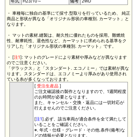
年式
H23/10～
備考
2WD
・ 車種毎に独自の基準にて採寸.型取りを行っているため、 純正
商品と形状が異なる「オリジナル形状の車種別. カーマット」と
なります。
・ マットの素材.縫製は、耐久性に優れたものを採用。難燃焼
性、耐摩耗性、退色性など、カーマットに求められる基準をク
リアした「オリジナル形状の車種別. カーマット」です。
・ [
注1
]: マットのグレードにより素材や厚みなどが異なります
のでご注意ください。
「デラックス」と「スタンダート. エコノミー」では素材が異な
ります。スタンダードは、エコノミーより厚みがあり使用され
ている糸が多くなっております。
[
受注生産品
]
ご注文確認後の製作となりますので、1週間程度
のお時間が必要となります。
また、キャンセル・交換・返品には一切対応が
行えませんのでご注意ください。
[
注1
].必ず、該当車両が適合条件を全て満たして
いることをご確認ください。
※. 年式・仕様・グレード・その他.条件(備考)な
どの情報が必要となります。