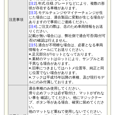
[
注2
].年式.仕様.グレードなどにより、複数の形
状が存在する車種があります。
[
注3
].モデルチェンジやマイナーチェンジが生
じた場合には、適合製品に変動が生じる場合が
注意事項
ありますので事前にご連絡ください。
[
注4
].ご注文の際は、念のため車両情報をお送
りください。
記載が無い場合には、弊社側で適合可否(取付可
否)の確認は行えません。
[
注5
].適合が不明瞭な場合は、必要となる車両
情報をメールにてお送りください。
※.足元部分が1セットとなっております。
※.素材のマットはロットにより、サンプルと若
干異なる場合があります。
※.旧車につきましてはハトメ位置等、純正と同
じ位置でない場合があります。
※.フックは平成15年以降の車種、及び現行モデ
ルにのみ付属しております。
適合車種のみ使用してください。
滑り止めフックは必ず取付け、マットがずれな
い事を 確認してください。他にマジックテー
プ、ボタン等がある場合、確実に留めてくださ
い。
他のマットなど重ねて使用しないでください。