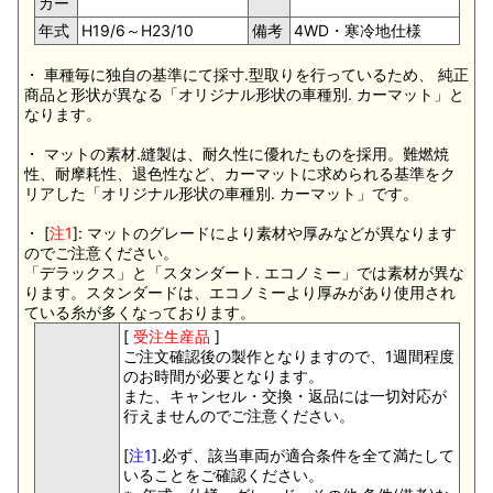
カー
年式
H19/6～H23/10
備考
4WD・寒冷地仕様
・ 車種毎に独自の基準にて採寸.型取りを行っているため、 純正
商品と形状が異なる「オリジナル形状の車種別. カーマット」と
なります。
・ マットの素材.縫製は、耐久性に優れたものを採用。難燃焼
性、耐摩耗性、退色性など、カーマットに求められる基準をク
リアした「オリジナル形状の車種別. カーマット」です。
・ [
注1
]: マットのグレードにより素材や厚みなどが異なります
のでご注意ください。
「デラックス」と「スタンダート. エコノミー」では素材が異な
ります。スタンダードは、エコノミーより厚みがあり使用され
ている糸が多くなっております。
[
受注生産品
]
ご注文確認後の製作となりますので、1週間程度
のお時間が必要となります。
また、キャンセル・交換・返品には一切対応が
行えませんのでご注意ください。
[
注1
].必ず、該当車両が適合条件を全て満たして
いることをご確認ください。