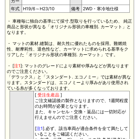
カー
年式
H19/6～H23/10
備考
2WD・寒冷地仕様
・ 車種毎に独自の基準にて採寸.型取りを行っているため、 純正
商品と形状が異なる「オリジナル形状の車種別. カーマット」と
なります。
・ マットの素材.縫製は、耐久性に優れたものを採用。難燃焼
性、耐摩耗性、退色性など、カーマットに求められる基準をク
リアした「オリジナル形状の車種別. カーマット」です。
・ [
注1
]: マットのグレードにより素材や厚みなどが異なります
のでご注意ください。
「デラックス」と「スタンダート. エコノミー」では素材が異な
ります。スタンダードは、エコノミーより厚みがあり使用され
ている糸が多くなっております。
[
受注生産品
]
ご注文確認後の製作となりますので、1週間程度
のお時間が必要となります。
また、キャンセル・交換・返品には一切対応が
行えませんのでご注意ください。
[
注1
].必ず、該当車両が適合条件を全て満たして
いることをご確認ください。