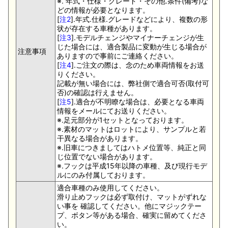
※. 年式・仕様・グレード・その他.条件(備考)な
どの情報が必要となります。
[
注2
].年式.仕様.グレードなどにより、複数の形
状が存在する車種があります。
[
注3
].モデルチェンジやマイナーチェンジが生
じた場合には、適合製品に変動が生じる場合が
注意事項
ありますので事前にご連絡ください。
[
注4
].ご注文の際は、念のため車両情報をお送
りください。
記載が無い場合には、弊社側で適合可否(取付可
否)の確認は行えません。
[
注5
].適合が不明瞭な場合は、必要となる車両
情報をメールにてお送りください。
※.足元部分が1セットとなっております。
※.素材のマットはロットにより、サンプルと若
干異なる場合があります。
※.旧車につきましてはハトメ位置等、純正と同
じ位置でない場合があります。
※.フックは平成15年以降の車種、及び現行モデ
ルにのみ付属しております。
適合車種のみ使用してください。
滑り止めフックは必ず取付け、マットがずれな
い事を 確認してください。他にマジックテー
プ、ボタン等がある場合、確実に留めてくださ
い。