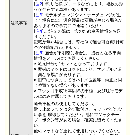
[
注2
].年式.仕様.グレードなどにより、複数の形
状が存在する車種があります。
[
注3
].モデルチェンジやマイナーチェンジが生
じた場合には、適合製品に変動が生じる場合が
注意事項
ありますので事前にご連絡ください。
[
注4
].ご注文の際は、念のため車両情報をお送
りください。
記載が無い場合には、弊社側で適合可否(取付可
否)の確認は行えません。
[
注5
].適合が不明瞭な場合は、必要となる車両
情報をメールにてお送りください。
※.足元部分が1セットとなっております。
※.素材のマットはロットにより、サンプルと若
干異なる場合があります。
※.旧車につきましてはハトメ位置等、純正と同
じ位置でない場合があります。
※.フックは平成15年以降の車種、及び現行モデ
ルにのみ付属しております。
適合車種のみ使用してください。
滑り止めフックは必ず取付け、マットがずれな
い事を 確認してください。他にマジックテー
プ、ボタン等がある場合、確実に留めてくださ
い。
他のマットなど重ねて使用しないでください。