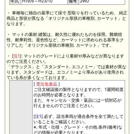
年式
H19/6～H23/10
備考
2WD
・ 車種毎に独自の基準にて採寸.型取りを行っているため、 純正
商品と形状が異なる「オリジナル形状の車種別. カーマット」と
なります。
・ マットの素材.縫製は、耐久性に優れたものを採用。難燃焼
性、耐摩耗性、退色性など、カーマットに求められる基準をク
リアした「オリジナル形状の車種別. カーマット」です。
・ [
注1
]: マットのグレードにより素材や厚みなどが異なります
のでご注意ください。
「デラックス」と「スタンダート. エコノミー」では素材が異な
ります。スタンダードは、エコノミーより厚みがあり使用され
ている糸が多くなっております。
[
受注生産品
]
ご注文確認後の製作となりますので、1週間程度
のお時間が必要となります。
また、キャンセル・交換・返品には一切対応が
行えませんのでご注意ください。
[
注1
].必ず、該当車両が適合条件を全て満たして
いることをご確認ください。
※. 年式・仕様・グレード・その他.条件(備考)な
どの情報が必要となります。