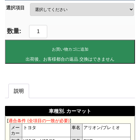
選択項目
お買い物カゴに追加
説明
車種別. カーマット
[
適合条件 (全項目の一致が必要)
]
メー
トヨタ
車名
アリオン/プレミオ
カー