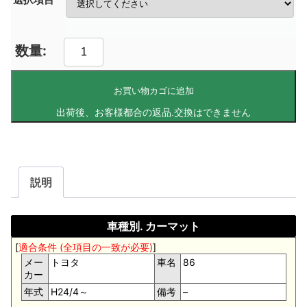
お買い物カゴに追加
説明
車種別. カーマット
[
適合条件 (全項目の一致が必要)
]
メー
トヨタ
車名
86
カー
年式
H24/4～
備考
–