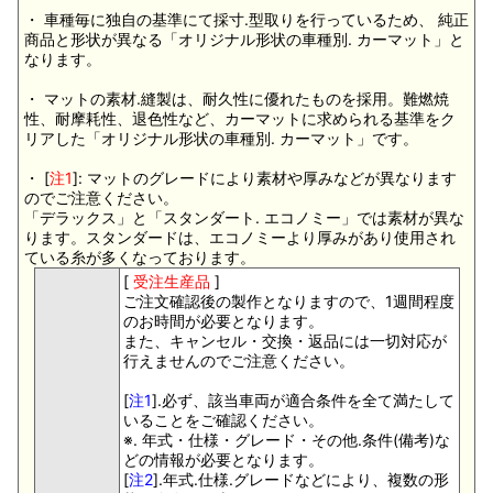
・ 車種毎に独自の基準にて採寸.型取りを行っているため、 純正
商品と形状が異なる「オリジナル形状の車種別. カーマット」と
なります。
・ マットの素材.縫製は、耐久性に優れたものを採用。難燃焼
性、耐摩耗性、退色性など、カーマットに求められる基準をク
リアした「オリジナル形状の車種別. カーマット」です。
・ [
注1
]: マットのグレードにより素材や厚みなどが異なります
のでご注意ください。
「デラックス」と「スタンダート. エコノミー」では素材が異な
ります。スタンダードは、エコノミーより厚みがあり使用され
ている糸が多くなっております。
[
受注生産品
]
ご注文確認後の製作となりますので、1週間程度
のお時間が必要となります。
また、キャンセル・交換・返品には一切対応が
行えませんのでご注意ください。
[
注1
].必ず、該当車両が適合条件を全て満たして
いることをご確認ください。
※. 年式・仕様・グレード・その他.条件(備考)な
どの情報が必要となります。
[
注2
].年式.仕様.グレードなどにより、複数の形