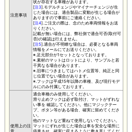
状が存在する車種があります。
[
注3
].モデルチェンジやマイナーチェンジが生
じた場合には、適合製品に変動が生じる場合が
注意事項
ありますので事前にご連絡ください。
[
注4
].ご注文の際は、念のため車両情報をお送
りください。
記載が無い場合には、弊社側で適合可否(取付可
否)の確認は行えません。
[
注5
].適合が不明瞭な場合は、必要となる車両
情報をメールにてお送りください。
※.足元部分が1セットとなっております。
※.素材のマットはロットにより、サンプルと若
干異なる場合があります。
※.旧車につきましてはハトメ位置等、純正と同
じ位置でない場合があります。
※.フックは平成15年以降の車種、及び現行モデ
ルにのみ付属しております。
適合車種のみ使用してください。
滑り止めフックは必ず取付け、マットがずれな
い事を 確認してください。他にマジックテー
プ、ボタン等がある場合、確実に留めてくださ
い。
他のマットなど重ねて使用しないでください。
使用上の注
マットにずれが生じた場合は車を安全な場所に
意
停車させ、確実に収まるように敷き直してくだ