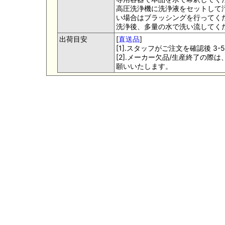
高圧洗浄機に洗浄液をセットして
い場合はブラッシングを行ってく
洗浄後、多量の水で洗い流してく
出荷目安
[
直送品
]
[1].スタッフがご注文を確認後 
[2].メーカー欠品/生産終了の
願いいたします。