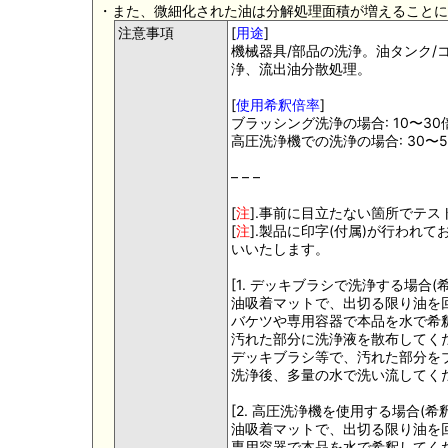
・また、微細化された油は分解処理面積が増えることに
注意事項
[
用途
]
機械器具/部品の洗浄。油タンク/
浄、流出油分散処理。
[
使用希釈倍率
]
ブラッシング洗浄の場合: 10〜30
高圧洗浄機での洗浄の場合: 30〜5
– – –
[
注
].事前に目立たない箇所でテ
[
注
].製品に印字(付属)が行われ
いいたします。
[1. デッキブラシで洗浄する場合(希
油吸着マットで、出切る限り油を
バケツや専用容器で本品を水で希
汚れた部分に洗浄液を散布してく
デッキブラシ等で、汚れた部分を
洗浄後、多量の水で洗い流してく
[2. 高圧洗浄機を使用する場合(希釈
油吸着マットで、出切る限り油を
専用容器で本品を水で希釈してく