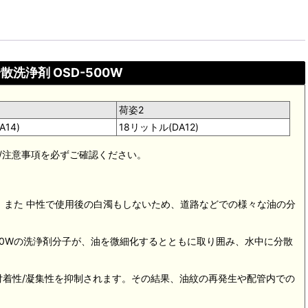
油分散洗浄剤 OSD-500W
荷姿2
14)
18リットル(DA12)
法/注意事項を必ずご確認ください。
です。また 中性で使用後の白濁もしないため、道路などでの様々な油の分
00Wの洗浄剤分子が、油を微細化するとともに取り囲み、水中に分散
付着性/凝集性を抑制されます。その結果、油紋の再発生や配管内での