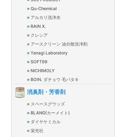
Qu-Chemical
アルカリ洗浄水
RAIN X.
クレシア
アースクリーン 油分散洗浄剤
Yanagi Laboratory
SOFT99
NICHIMOLY
BOIN. ダチョウ 毛バタキ
消臭剤・芳香剤
スペースグウッズ
BLANG(カーメイト)
ダイヤケミカル
栄光社