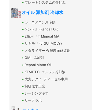
ブレーキシステムの仕組み
オイル 添加剤 冷却水
カーエアコン用冷媒
ケンドル (Kendall Oil)
2輪用. 4T Mineral MA
リキモリ (LIQUI MOLY)
メタライザー 金属表面修復剤
QMI. 添加剤
Repsol Motor Oil
KEMITEC. エンジン冷却液
大丸テクノ. ディーゼル車用
制研化学工業
レーシングギア
リークラボ