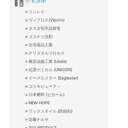
ケミカル
リンレイ
ヴィプロス(Vipro's)
タカダ化学品製造
ココナツ洗剤
古河薬品工業
クリスタルプロセス
横浜油脂工業 (Linda)
石原ケミカル (UNICON)
イーグルスター (Eaglestar)
コスモビューティ
日本磨料 (ピカール)
NEW HOPE
ワックスオイル (防錆剤)
近畿ナルサ
303 PRODUCT