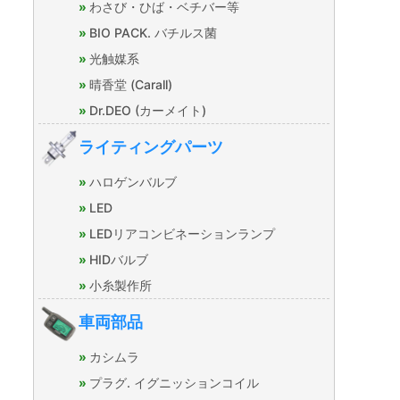
わさび・ひば・ベチバー等
BIO PACK. バチルス菌
光触媒系
晴香堂 (Carall)
Dr.DEO (カーメイト)
ライティングパーツ
ハロゲンバルブ
LED
LEDリアコンビネーションランプ
HIDバルブ
小糸製作所
車両部品
カシムラ
プラグ. イグニッションコイル