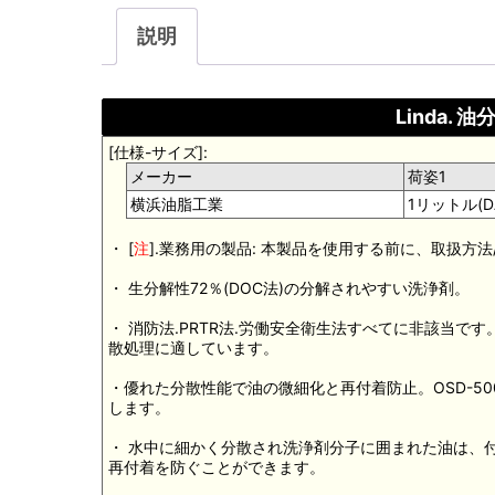
説明
Linda. 
[仕様-サイズ]:
メーカー
荷姿1
横浜油脂工業
1リットル(DA
・ [
注
].業務用の製品: 本製品を使用する前に、取扱方
・ 生分解性72％(DOC法)の分解されやすい洗浄剤。
・ 消防法.PRTR法.労働安全衛生法すべてに非該当
散処理に適しています。
・優れた分散性能で油の微細化と再付着防止。OSD-5
します。
・ 水中に細かく分散され洗浄剤分子に囲まれた油は、
再付着を防ぐことができます。