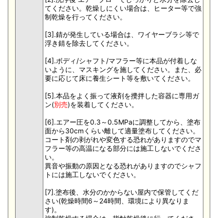
てください。乾燥しにくい場合は、ヒーター等で強
制乾燥を行ってください。
[3].錆が発生している場合は、ワイヤーブラシ等で
浮き錆を除去してください。
[4].ボディ/シャフト/マフラー等に本品が付着しな
いように、マスキングを施してください。また、必
要に応じて床に養生シート等を敷いてください。
[5].本品をよく振って液剤を攪拌した容器に専用ガ
ン(
別売
)を装着してください。
[6].エアー圧を0.3～0.5MPaに調整してから、塗布
面から30cmくらい離して適量塗布してください。
コート剤の剥がれや変色する恐れがありますのでマ
フラー等の高温になる部分には施工しないでくださ
い。
異音や振動の原因となる恐れがありますのでシャフ
トには施工しないでください。
[7].塗布後、水分のかからない屋内で保管してくだ
さい(乾燥時間6～24時間、環境により異なりま
す)。