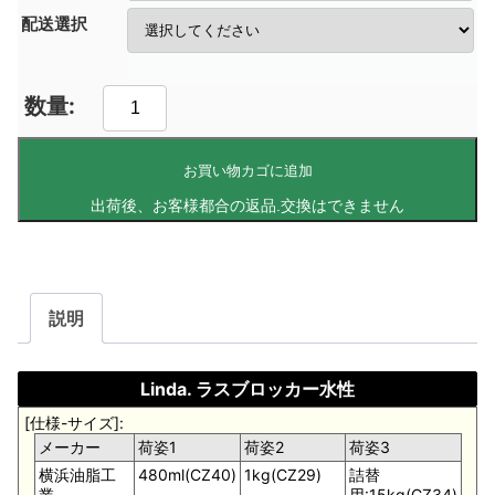
配送選択
お買い物カゴに追加
説明
Linda. ラスブロッカー水性
[仕様-サイズ]:
メーカー
荷姿1
荷姿2
荷姿3
横浜油脂工
480ml(CZ40)
1kg(CZ29)
詰替
業
用:15kg(CZ34)