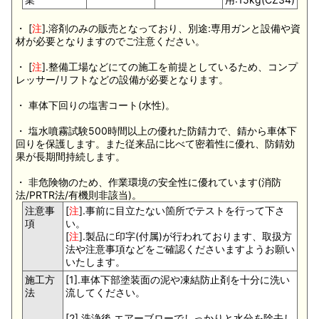
・ [
注
].溶剤のみの販売となっており、別途:専用ガンと設備や資
材が必要となりますのでご注意ください。
・ [
注
].整備工場などにての施工を前提としているため、コンプ
レッサー/リフトなどの設備が必要となります。
・ 車体下回りの塩害コート(水性)。
・ 塩水噴霧試験500時間以上の優れた防錆力で、錆から車体下
回りを保護します。また従来品に比べて密着性に優れ、防錆効
果が長期間持続します。
・ 非危険物のため、作業環境の安全性に優れています(消防
法/PRTR法/有機則非該当)。
注意事
[
注
].事前に目立たない箇所でテストを行って下さ
項
い。
[
注
].製品に印字(付属)が行われております、取扱方
法や注意事項などをご確認くださいますようお願い
いたします。
施工方
[1].車体下部塗装面の泥や凍結防止剤を十分に洗い
法
流してください。
[2].洗浄後 エアーブローでしっかりと水分を除去し