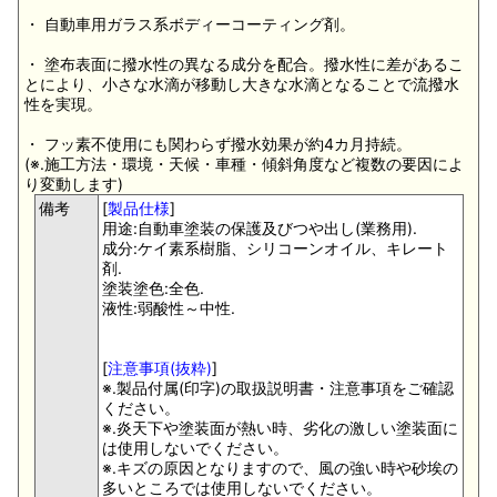
・ 自動車用ガラス系ボディーコーティング剤。
・ 塗布表面に撥水性の異なる成分を配合。撥水性に差があるこ
とにより、小さな水滴が移動し大きな水滴となることで流撥水
性を実現。
・ フッ素不使用にも関わらず撥水効果が約4カ月持続。
(※.施工方法・環境・天候・車種・傾斜角度など複数の要因によ
り変動します)
備考
[
製品仕様
]
用途:自動車塗装の保護及びつや出し(業務用).
成分:ケイ素系樹脂、シリコーンオイル、キレート
剤.
塗装塗色:全色.
液性:弱酸性～中性.
[
注意事項(抜粋)
]
※.製品付属(印字)の取扱説明書・注意事項をご確認
ください。
※.炎天下や塗装面が熱い時、劣化の激しい塗装面に
は使用しないでください。
※.キズの原因となりますので、風の強い時や砂埃の
多いところでは使用しないでください。