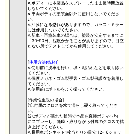
※.ボディーに本製品をスプレーしたまま長時間放置
しないでください。
※.車両ボディの塗装面以外に使用しないでくださ
い。
※.油膜になる恐れがありますので、ガラス・ミラー
には使用しないでください。
※.新車・再塗装車の場合は、塗装が安定するまでに
「30-90日」程度かかることがありますので、目立
たない所でテストしてから使用してください。
[
使用方法(抜粋)
]
※.使用前に洗車を行い、埃・泥汚れなどを取り除い
てください。
※.保護メガネ・ゴム製手袋・ゴム製保護衣を着用し
てください。
※.使用前にボトルをよく振ってください。
[作業性重視の場合]
(1).付属のクロスを水で濡らし硬く絞ってくださ
い。
(2).ボディが濡れた状態で本品を直接ボディへ均一
にスプレーし、随時・絞りながら付属のクロスで拭
き上げてください。
※.乗用車ボンネット1枚当たりの目安:12-16ショッ