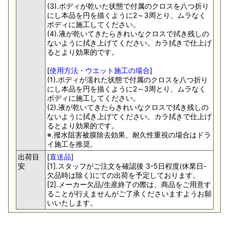
(3).ボディが乾いた状態で付属のクロスを八つ折り
にし本品を円を描くように2～3周とり、ムラなく
ボディに施工してください。
(4).液が乾いてきたらきれいなクロスで拭き残しの
ないように拭き上げてください。カラ拭きで仕上げ
るとより効果的です。
[
使用方法・ウエット施工の場合
]
(1).ボディが濡れた状態で付属のクロスを八つ折り
にし本品を円を描くように2～3周とり、ムラなく
ボディに施工してください。
(2).液が乾いてきたらきれいなクロスで拭き残しの
ないように拭き上げてください。カラ拭きで仕上げ
るとより効果的です。
※.撥水阻害被膜除去効果、耐久性重視の場合はドラ
イ施工を推奨。
出荷目
[
直送品
]
安
[1].スタッフがご注文を確認後 3-5日程度(休業日-
欠品時は除く)にての出荷を予定しております。
[2].メーカー欠品/生産終了の際は、商品をご用意す
ることが行えませんがご了承くださいますようお願
いいたします。