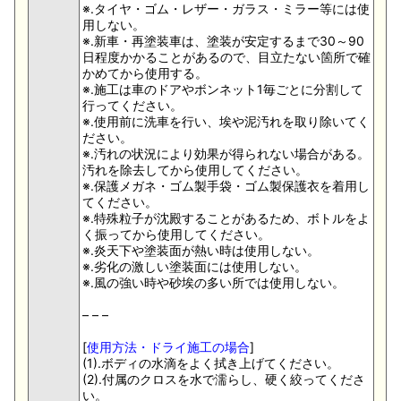
※.タイヤ・ゴム・レザー・ガラス・ミラー等には使
用しない。
※.新車・再塗装車は、塗装が安定するまで30～90
日程度かかることがあるので、目立たない箇所で確
かめてから使用する。
※.施工は車のドアやボンネット1毎ごとに分割して
行ってください。
※.使用前に洗車を行い、埃や泥汚れを取り除いてく
ださい。
※.汚れの状況により効果が得られない場合がある。
汚れを除去してから使用してください。
※.保護メガネ・ゴム製手袋・ゴム製保護衣を着用し
てください。
※.特殊粒子が沈殿することがあるため、ボトルをよ
く振ってから使用してください。
※.炎天下や塗装面が熱い時は使用しない。
※.劣化の激しい塗装面には使用しない。
※.風の強い時や砂埃の多い所では使用しない。
– – –
[
使用方法・ドライ施工の場合
]
(1).ボディの水滴をよく拭き上げてください。
(2).付属のクロスを水で濡らし、硬く絞ってくださ
い。