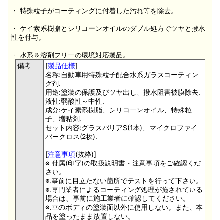
・ 特殊粒子がコーティングに付着した汚れ等を除去。
・ ケイ素系樹脂とシリコーンオイルのダブル処方でツヤと撥水
性を付与。
・ 水系＆溶剤フリーの環境対応製品。
備考
[
製品仕様
]
名称:自動車用特殊粒子配合水系ガラスコーティン
グ剤.
用途:塗装の保護及びツヤ出し、撥水阻害被膜除去.
液性:弱酸性～中性.
成分:ケイ素系樹脂、シリコーンオイル、特殊粒
子、増粘剤.
セット内容:グラスバリアS(1本)、マイクロファイ
バークロス(2枚).
[
注意事項
(抜粋)]
※.付属(印字)の取扱説明書・注意事項をご確認くだ
さい。
※.事前に目立たない箇所でテストを行って下さい。
※.専門業者によるコーティング処理が施されている
場合は、事前に施工業者に確認してください。
※.車のボディの塗装面以外に使用しない。また、本
品を塗ったまま放置しない。