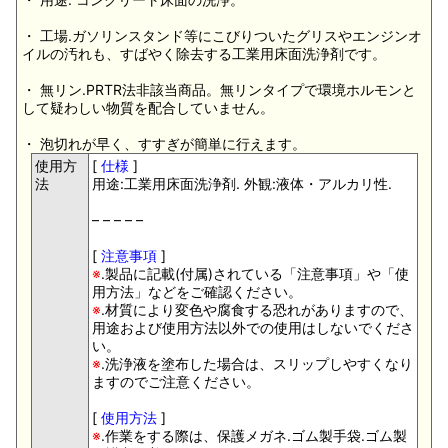
・ 工場.ガソリンスタンド等にこびりついたグリスやエンジンオ
イルの汚れも、すばやく除去する工業用床面洗浄剤です。
・ 無リン.PRTR法非該当商品。無リンタイプで環境ホルモンと
して疑わしい物質を配合していません。
・ 泡切れが早く、すすぎが簡単に行えます。
使用方
[
仕様
]
法
用途:工業用床面洗浄剤. 外観:液体・アルカリ性.
– – – – –
[
注意事項
]
※
.製品に記載(付属)されている「注意事項」や「使
用方法」などをご確認ください。
※
.材質により変色や腐食する恐れがありますので、
用途および使用方法以外での使用はしないでくださ
い。
※
.洗浄液を塗布した場合は、スリップしやすくなり
ますのでご注意ください。
[
使用方法
]
※
.作業をする際は、保護メガネ.ゴム製手袋.ゴム製