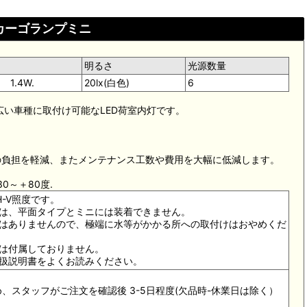
Dカーゴランプミニ
明るさ
光源数量
. 1.4W.
20lx(白色)
6
広い車種に取付け可能なLED荷室内灯です。
。
への負担を軽減、またメンテナンス工数や費用を大幅に低減します。
0～＋80度.
H-V照度です。
ンは、平面タイプとミニには装着できません。
ではありませんので、極端に水等がかかる所への取付けはおやめくだ
線は付属しておりません。
取扱説明書をよくお読みください。
、スタッフがご注文を確認後 3-5日程度(欠品時-休業日は除く）
。