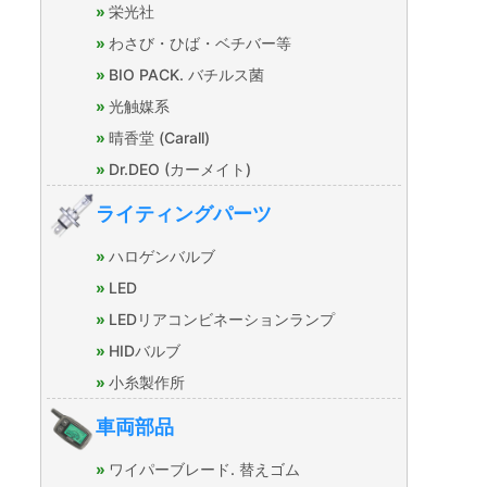
栄光社
わさび・ひば・ベチバー等
BIO PACK. バチルス菌
光触媒系
晴香堂 (Carall)
Dr.DEO (カーメイト)
ライティングパーツ
ハロゲンバルブ
LED
LEDリアコンビネーションランプ
HIDバルブ
小糸製作所
車両部品
ワイパーブレード. 替えゴム