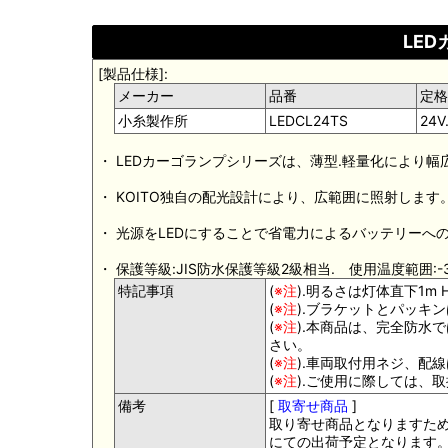
LE
[製品仕様]:
メーカー
品番
定格
小糸製作所
LEDCL24TS
24V
・ LEDカーゴランプシリーズは、薄型.軽量化により幅
・ KOITO独自の配光設計により、広範囲に照射します
・ 光源をLEDにすることで省電力によるバッテリー
・ 保護等級:JIS防水保護等級2級相当. 使用温度範囲:-3
特記事項
(
※注
).明るさは灯体直下1m 
(
※注
).ブラケットとパッキ
(
※注
).本商品は、完全防水
さい。
(
※注
).車両取付用ネジ、配
(
※注
).ご使用に際しては、
備考
[
取寄せ商品
]
取り寄せ商品となりますため
にての出荷予定となります