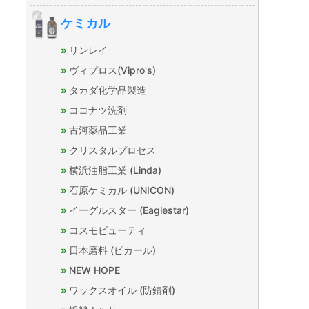
ケミカル
リンレイ
ヴィプロス(Vipro's)
タカダ化学品製造
ココナツ洗剤
古河薬品工業
クリスタルプロセス
横浜油脂工業 (Linda)
石原ケミカル (UNICON)
イーグルスター (Eaglestar)
コスモビューティ
日本磨料 (ピカール)
NEW HOPE
ワックスオイル (防錆剤)