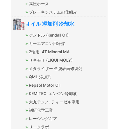
高圧ホース
ブレーキシステムの仕組み
オイル 添加剤 冷却水
ケンドル (Kendall Oil)
カーエアコン用冷媒
2輪用. 4T Mineral MA
リキモリ (LIQUI MOLY)
メタライザー 金属表面修復剤
QMI. 添加剤
Repsol Motor Oil
KEMITEC. エンジン冷却液
大丸テクノ. ディーゼル車用
制研化学工業
レーシングギア
リークラボ