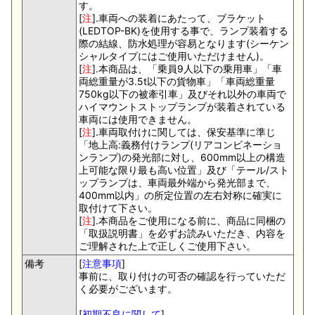
す。
[
注
].車両への装着にあたって、ブラケット
(LEDTOP-BK)を使用する事で、ランプ装着する
際の結線、防水処理が容易となります(シーケン
シャルタイプにはご使用いただけません)。
[
注
].本商品は、「乗員9人以下の乗用車」「車
両総重量が3.5t以下の貨物車」「車両総重量
750kg以下の被牽引車」及びそれ以外の車両で
ハイマウントストップランプが装着されている
車両には使用できません。
[
注
].車両取付けに関しては、保安基準に準じ
「地上高:義務付けランプ(リアコンビネーショ
ンランプ)の発光部に対し、600mm以上の構造
上可能な限り最も高い位置」及び「テール/スト
ップランプは、車両最外端から発光部まで、
400mm以内」の所定位置の左右対称に確実に
取付けて下さい。
[
注
].本商品をご使用になる前に、商品に同梱の
「取扱説明書」を必ずお読みいただき、内容を
ご理解された上で正しくご使用下さい。
備考
[
注意事項
]
事前に、取り付けの可否の確認を行っていただ
く必要がございます。
[
初期不良に関して
]