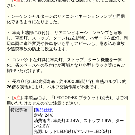
さい。
・シーケンシャルターンのリアコンビネーションランプと同期
化できるようになりました。
・ 車両上端部に取付け、リアコンビネーションランプと連動
し、車高灯、ストップ、ターン(右左折時)、ハザードを点灯。周
辺車両に進路変更や停車をいち早くアピールし、巻き込み事故
や追突事故の防止に役立ちます。
・ コンパクトな灯具に車高灯、ストップ、ターン機能を一体
化。省スペースへの取付けが可能となり小型トラック等にもご
採用いただけます。
・ 長寿命化(LED光源寿命：約40000時間/当社白熱バルブ比 約
26倍を実現)により、バルブ交換作業が不要です。
・ [
※注
]. 本製品には、「LEDTOP-BK:ブラケット(別売)」はご利
用いただけませんのでご注意ください。
特記事項
[
製品仕様
]
定格: 24V.
消費電力: 車高灯:0.14W、ストップ:1.6W、ター
ン:2.6W
光源: レッドLED(6灯)/アンバーLED(5灯)