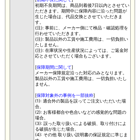
初期不良期間は、商品到着後7日以内とさせてい
ただきます。期間中に保障内容に沿った問題が
生じた場合は、代品交換とさせていただきま
す。
(注): 事前に、メーカー側にて検品・確認処理を
行わせていただきます。
(注): 製品以外の工賃や施工費用は、一切負担い
たしません。
(注): 在庫状況や生産状況によっては、ご返金対
応とさせていただく場合もございます。
[
保障期間に関して
]
メーカー保障規定沿った対応のみとなります。
製品以外の工賃や施工費用は、一切負担いたし
ません。
[
保障対象外の事例を一部抜粋
]
(1): 適合外の製品を誤ってご注文いただいた場
合。
(2): お客様都合や色合いなどの感覚的な問題の
場合。
(3): 誤った取り扱いによる破損、取り付けによ
る破損が生じた場合。
(4): その他 取り扱い説明書の保証規定に準じま