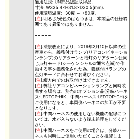
適用法規: UN部品認証取得品.
寸法: W335.4×H31.8×D30.5(mm).
使用環境温度: -30度 ～ +80度.
[
注
].明るさ/光色のばらつきは、本製品の仕様範
囲であり異常ではありません。
– – – – –
[
注
].法規改正により、2019年2月10日以降の生
産車から、義務付けランプ(リアコンビネーショ
ンランプ)のリアターンと増灯のリアターンは同
じ点灯モード(シーケンシャルor通常点滅)で作
動する事を義務化された為、義務付けランプの
点灯モードに合わせてお選びください。
[
注
].縦方向でのお取付けはできません。
[
注
].弊社リアコンビネーションランプと同時装
着する場合は、別売のオプション品(分岐ハーネ
ス:LEDTOP-HIK、中間ハーネス:LEDTOP-CH)を
ご使用になると、車両側ハーネスの加工が不要
となります。
[
注
].中間ハーネスの使用しない機能の配線につ
いては、水が入らないよう端末処理をしてくだ
さい。
[
注
].中間ハーネスをご使用の場合は、分岐ハー
ネスも同時にご使用いただくことを推奨しま