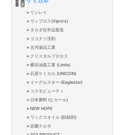
ケミカル
リンレイ
ヴィプロス(Vipro's)
タカダ化学品製造
ココナツ洗剤
古河薬品工業
クリスタルプロセス
横浜油脂工業 (Linda)
石原ケミカル (UNICON)
イーグルスター (Eaglestar)
コスモビューティ
日本磨料 (ピカール)
NEW HOPE
ワックスオイル (防錆剤)
近畿ナルサ
303 PRODUCT