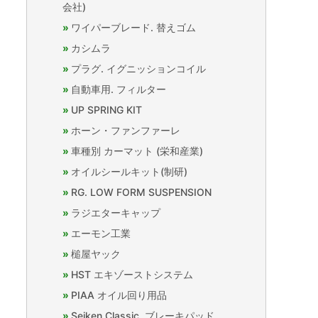
会社)
ワイパーブレード. 替えゴム
カシムラ
プラグ. イグニッションコイル
自動車用. フィルター
UP SPRING KIT
ホーン・ファンファーレ
車種別 カーマット (栄和産業)
オイルシールキット(制研)
RG. LOW FORM SUSPENSION
ラジエターキャップ
エーモン工業
槌屋ヤック
HST エキゾーストシステム
PIAA オイル回り用品
Seiken Classic. ブレーキパッド