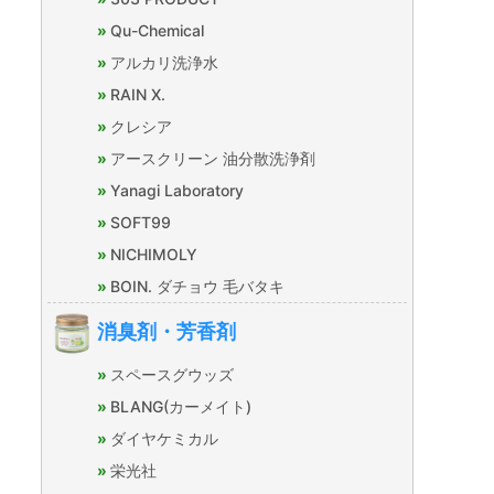
Qu-Chemical
アルカリ洗浄水
RAIN X.
クレシア
アースクリーン 油分散洗浄剤
Yanagi Laboratory
SOFT99
NICHIMOLY
BOIN. ダチョウ 毛バタキ
消臭剤・芳香剤
スペースグウッズ
BLANG(カーメイト)
ダイヤケミカル
栄光社