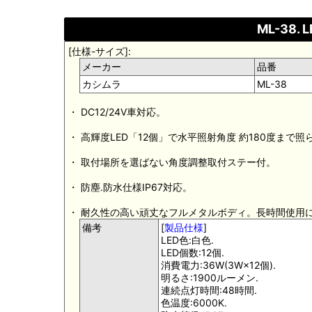
ML-38.
[仕様-サイズ]:
メーカー
品番
カシムラ
ML-38
・ DC12/24V車対応。
・ 高輝度LED「12個」で水平照射角度 約180度まで
・ 取付場所を選ばない角度調整取付ステー付。
・ 防塵.防水仕様IP67対応。
・ 耐久性の高い頑丈なフルメタルボディ。長時間使用
備考
[
製品仕様
]
LED色:白色.
LED個数:12個.
消費電力:36W(3W×12個).
明るさ:1900ルーメン.
連続点灯時間:48時間.
色温度:6000K.