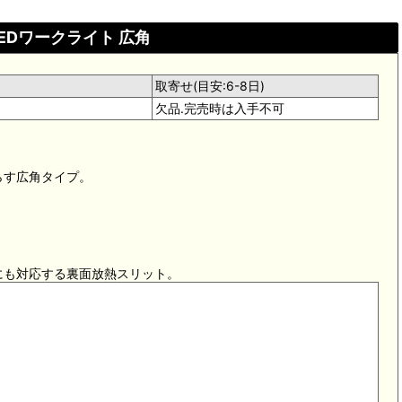
 LEDワークライト 広角
取寄せ(目安:6-8日)
欠品.完売時は入手不可
照らす広角タイプ。
にも対応する裏面放熱スリット。