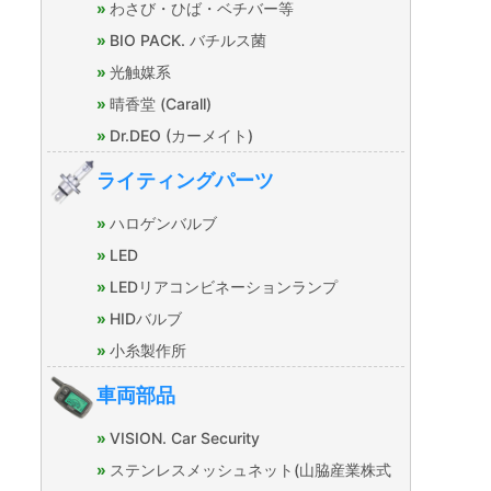
わさび・ひば・ベチバー等
BIO PACK. バチルス菌
光触媒系
晴香堂 (Carall)
Dr.DEO (カーメイト)
ライティングパーツ
ハロゲンバルブ
LED
LEDリアコンビネーションランプ
HIDバルブ
小糸製作所
車両部品
VISION. Car Security
ステンレスメッシュネット(山脇産業株式