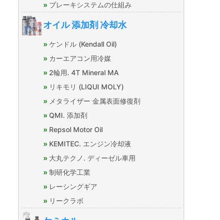
ブレーキシステムの仕組み
オイル 添加剤 冷却水
ケンドル (Kendall Oil)
カーエアコン用冷媒
2輪用. 4T Mineral MA
リキモリ (LIQUI MOLY)
メタライザー 金属表面修復剤
QMI. 添加剤
Repsol Motor Oil
KEMITEC. エンジン冷却液
大丸テクノ. ディーゼル車用
制研化学工業
レーシングギア
リークラボ