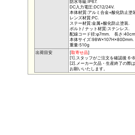
防水等級:IP67.
DC入力電圧:DC12/24V.
本体材質:アルミ合金+酸化防止塗装
レンズ材質:PC.
ステー材質:金属+酸化防止塗装.
ボルト/ ナット材質:ステンレス.
配線コード径:φ7mm. 長さ:40cm
本体サイズ:98W×107H×80Dmm.
重量:510g
出荷目安
[
取寄せ品
]
[1].スタッフがご注文を確認後 
[2].メーカー欠品・生産終了の
お願いいたします。